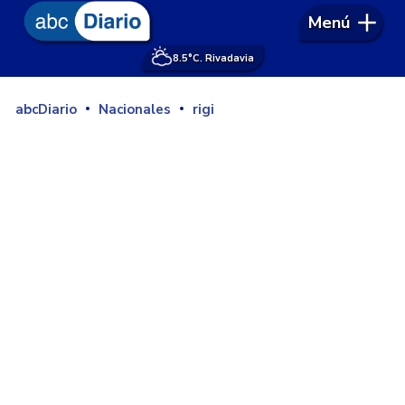
Menú
8.5°
C. Rivadavia
abcDiario
Nacionales
rigi