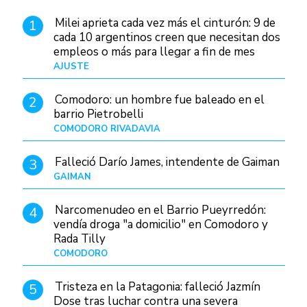
Milei aprieta cada vez más el cinturón: 9 de
1
cada 10 argentinos creen que necesitan dos
empleos o más para llegar a fin de mes
AJUSTE
Hace 4 días
Comodoro: un hombre fue baleado en el
2
barrio Pietrobelli
COMODORO RIVADAVIA
Hace 9 horas
Falleció Darío James, intendente de Gaiman
3
GAIMAN
Hace 11 horas
Narcomenudeo en el Barrio Pueyrredón:
4
vendía droga "a domicilio" en Comodoro y
Rada Tilly
COMODORO
Hace 13 horas
Tristeza en la Patagonia: falleció Jazmín
5
Dose tras luchar contra una severa