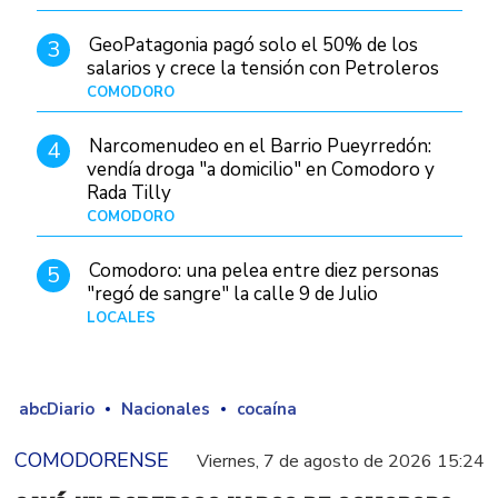
GeoPatagonia pagó solo el 50% de los
3
salarios y crece la tensión con Petroleros
COMODORO
Hace 1 día
Narcomenudeo en el Barrio Pueyrredón:
4
vendía droga "a domicilio" en Comodoro y
Rada Tilly
COMODORO
Hace 2 días
Comodoro: una pelea entre diez personas
5
"regó de sangre" la calle 9 de Julio
LOCALES
Hace 1 día
abcDiario
Nacionales
cocaína
COMODORENSE
Viernes, 7 de agosto de 2026 15:24