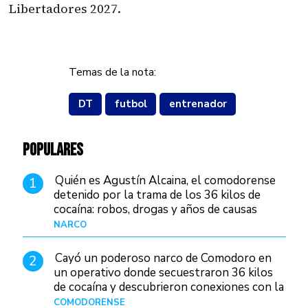
Libertadores 2027.
Temas de la nota:
DT
futbol
entrenador
POPULARES
Quién es Agustín Alcaina, el comodorense
1
detenido por la trama de los 36 kilos de
cocaína: robos, drogas y años de causas
judiciales
NARCO
Hace 1 día
Cayó un poderoso narco de Comodoro en
2
un operativo donde secuestraron 36 kilos
de cocaína y descubrieron conexiones con la
Patagonia
COMODORENSE
Hace 1 día