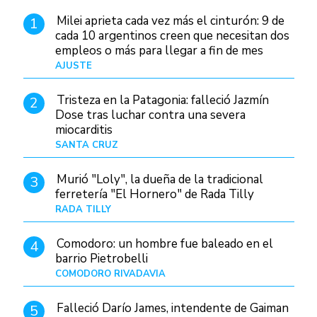
Milei aprieta cada vez más el cinturón: 9 de
1
cada 10 argentinos creen que necesitan dos
empleos o más para llegar a fin de mes
AJUSTE
Hace 4 días
Tristeza en la Patagonia: falleció Jazmín
2
Dose tras luchar contra una severa
miocarditis
SANTA CRUZ
Hace 1 día
Murió "Loly", la dueña de la tradicional
3
ferretería "El Hornero" de Rada Tilly
RADA TILLY
Hace 1 día
Comodoro: un hombre fue baleado en el
4
barrio Pietrobelli
COMODORO RIVADAVIA
Hace 1 hora
Falleció Darío James, intendente de Gaiman
5