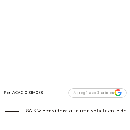
ACACIO SIMOES
Agregá
abcDiario
en
E
l 86,6% considera que una sola fuente de
ingresos ya no alcanza para vivir.
El dato
más demoledor es que casi la mitad cree