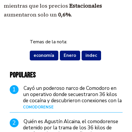
mientras que los precios
Estacionales
aumentaron solo un
0,6%
.
Temas de la nota:
economía
Enero
indec
POPULARES
Cayó un poderoso narco de Comodoro en
1
un operativo donde secuestraron 36 kilos
de cocaína y descubrieron conexiones con la
Patagonia
COMODORENSE
Hace 14 horas
Quién es Agustín Alcaina, el comodorense
2
detenido por la trama de los 36 kilos de