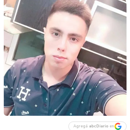
Agregá
abcDiario
en