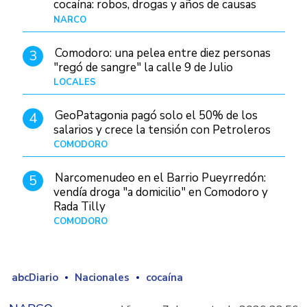
cocaína: robos, drogas y años de causas
judiciales
NARCO
Hace 6 horas
Comodoro: una pelea entre diez personas
3
"regó de sangre" la calle 9 de Julio
LOCALES
Hace 21 horas
GeoPatagonia pagó solo el 50% de los
4
salarios y crece la tensión con Petroleros
COMODORO
Hace 11 horas
Narcomenudeo en el Barrio Pueyrredón:
5
vendía droga "a domicilio" en Comodoro y
Rada Tilly
COMODORO
Hace 1 día
abcDiario
Nacionales
cocaína