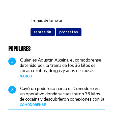
Temas de la nota:
represión
protestas
POPULARES
Quién es Agustín Alcaina, el comodorense
1
detenido por la trama de los 36 kilos de
cocaína: robos, drogas y años de causas
judiciales
NARCO
Hace 1 día
Cayó un poderoso narco de Comodoro en
2
un operativo donde secuestraron 36 kilos
de cocaína y descubrieron conexiones con la
Patagonia
COMODORENSE
Hace 1 día