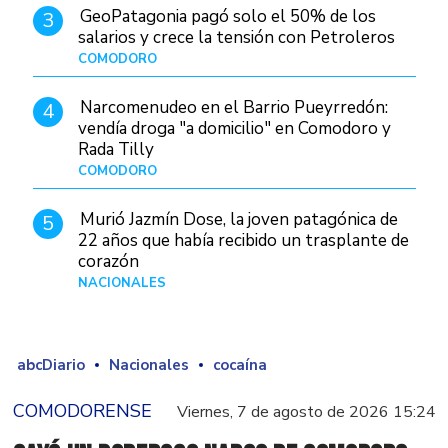
GeoPatagonia pagó solo el 50% de los
3
salarios y crece la tensión con Petroleros
COMODORO
Hace 1 día
Narcomenudeo en el Barrio Pueyrredón:
4
vendía droga "a domicilio" en Comodoro y
Rada Tilly
COMODORO
Hace 2 días
Murió Jazmín Dose, la joven patagónica de
5
22 años que había recibido un trasplante de
corazón
NACIONALES
Hace 3 días
abcDiario
Nacionales
cocaína
COMODORENSE
Viernes, 7 de agosto de 2026 15:24