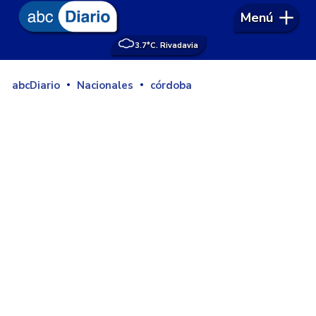
Menú
3.7°
C. Rivadavia
abcDiario
Nacionales
córdoba