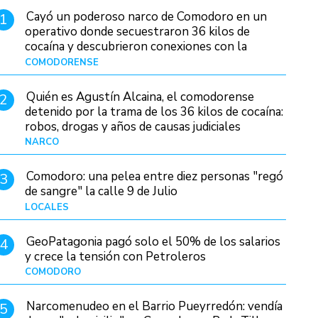
Cayó un poderoso narco de Comodoro en un
1
operativo donde secuestraron 36 kilos de
cocaína y descubrieron conexiones con la
Patagonia
COMODORENSE
Hace 9 horas
Quién es Agustín Alcaina, el comodorense
2
detenido por la trama de los 36 kilos de cocaína:
robos, drogas y años de causas judiciales
NARCO
Hace 1 hora
Comodoro: una pelea entre diez personas "regó
3
de sangre" la calle 9 de Julio
LOCALES
Hace 15 horas
GeoPatagonia pagó solo el 50% de los salarios
4
y crece la tensión con Petroleros
COMODORO
Hace 6 horas
Narcomenudeo en el Barrio Pueyrredón: vendía
5