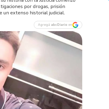
su historia con la Justicia comenzó
tigaciones por drogas, prisión
un extenso historial judicial.
Agregá
abcDiario
en