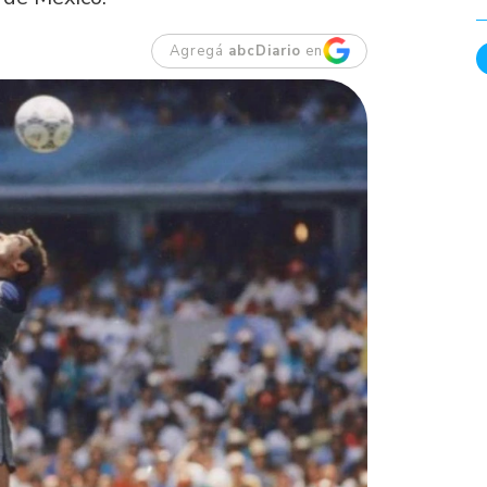
Agregá
abcDiario
en