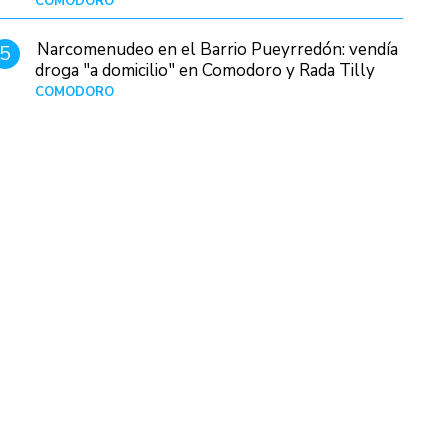
COMODORO
Hace 12 horas
Narcomenudeo en el Barrio Pueyrredón: vendía
5
droga "a domicilio" en Comodoro y Rada Tilly
COMODORO
Hace 1 día