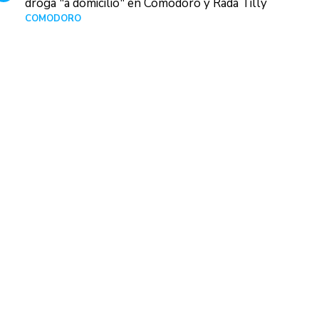
droga "a domicilio" en Comodoro y Rada Tilly
COMODORO
Hace 1 día