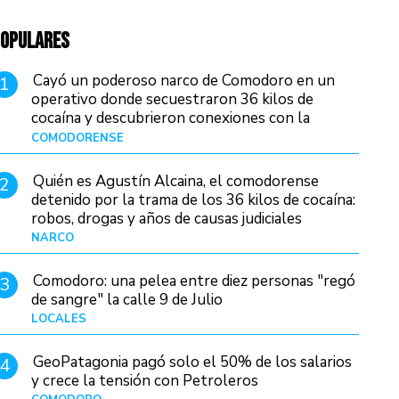
OPULARES
Cayó un poderoso narco de Comodoro en un
1
operativo donde secuestraron 36 kilos de
cocaína y descubrieron conexiones con la
Patagonia
COMODORENSE
Hace 15 horas
Quién es Agustín Alcaina, el comodorense
2
detenido por la trama de los 36 kilos de cocaína:
robos, drogas y años de causas judiciales
NARCO
Hace 7 horas
Comodoro: una pelea entre diez personas "regó
3
de sangre" la calle 9 de Julio
LOCALES
Hace 21 horas
GeoPatagonia pagó solo el 50% de los salarios
4
y crece la tensión con Petroleros