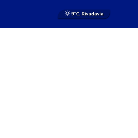
9°
C. Rivadavia