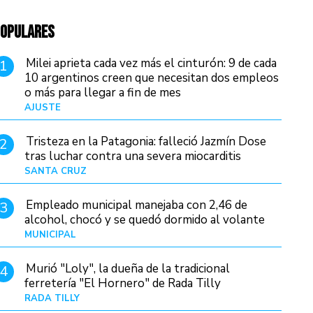
OPULARES
Milei aprieta cada vez más el cinturón: 9 de cada
1
10 argentinos creen que necesitan dos empleos
o más para llegar a fin de mes
AJUSTE
Hace 3 días
Tristeza en la Patagonia: falleció Jazmín Dose
2
tras luchar contra una severa miocarditis
SANTA CRUZ
Hace 13 horas
Empleado municipal manejaba con 2,46 de
3
alcohol, chocó y se quedó dormido al volante
MUNICIPAL
Hace 21 horas
Murió "Loly", la dueña de la tradicional
4
ferretería "El Hornero" de Rada Tilly
RADA TILLY
Hace 12 horas