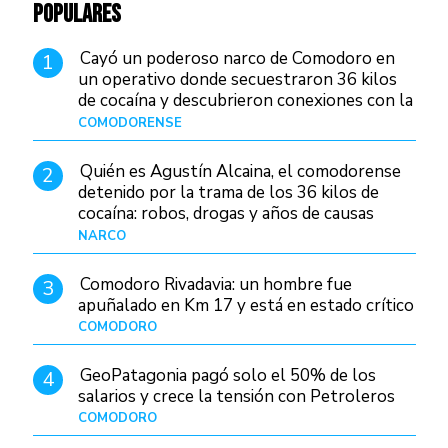
POPULARES
Cayó un poderoso narco de Comodoro en
1
un operativo donde secuestraron 36 kilos
de cocaína y descubrieron conexiones con la
Patagonia
COMODORENSE
Hace 2 días
Quién es Agustín Alcaina, el comodorense
2
detenido por la trama de los 36 kilos de
cocaína: robos, drogas y años de causas
judiciales
NARCO
Hace 2 días
Comodoro Rivadavia: un hombre fue
3
apuñalado en Km 17 y está en estado crítico
COMODORO
Hace 15 horas
GeoPatagonia pagó solo el 50% de los
4
salarios y crece la tensión con Petroleros
COMODORO
Hace 2 días