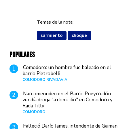
Temas de la nota:
sarmiento
choque
POPULARES
Comodoro: un hombre fue baleado en el
1
barrio Pietrobelli
COMODORO RIVADAVIA
Hace 16 horas
Narcomenudeo en el Barrio Pueyrredón:
2
vendía droga "a domicilio" en Comodoro y
Rada Tilly
COMODORO
Hace 19 horas
Falleció Darío James, intendente de Gaiman
3