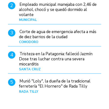
Empleado municipal manejaba con 2,46 de
2
alcohol, chocó y se quedó dormido al
volante
MUNICIPAL
Hace 12 horas
Corte de agua de emergencia afecta a más
3
de diez barrios de la ciudad
COMODORO
Hace 1 día
Tristeza en la Patagonia: falleció Jazmín
4
Dose tras luchar contra una severa
miocarditis
SANTA CRUZ
Hace 4 horas
Murió "Loly", la dueña de la tradicional
5
ferretería "El Hornero" de Rada Tilly
RADA TILLY
Hace 3 horas