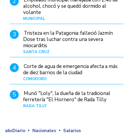
2
alcohol, chocó y se quedó dormido al
volante
MUNICIPAL
Hace 12 horas
Tristeza en la Patagonia: falleció Jazmín
3
Dose tras luchar contra una severa
miocarditis
SANTA CRUZ
Hace 4 horas
Corte de agua de emergencia afecta a más
4
de diez barrios de la ciudad
COMODORO
Hace 1 día
Murió "Loly", la dueña de la tradicional
5
ferretería "El Hornero" de Rada Tilly
RADA TILLY
Hace 3 horas
abcDiario
Nacionales
Salarios