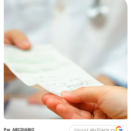
Agregá
abcDiario
en
ABCDIARIO