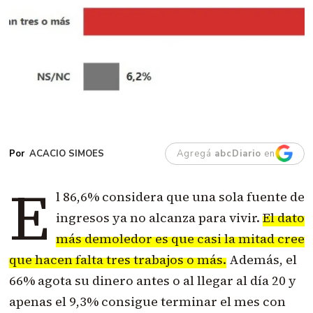
ACACIO SIMOES
Agregá
abcDiario
en
E
l 86,6% considera que una sola fuente de
ingresos ya no alcanza para vivir.
El dato
más demoledor es que casi la mitad cree
que hacen falta tres trabajos o más.
Además, el
66% agota su dinero antes o al llegar al día 20 y
apenas el 9,3% consigue terminar el mes con