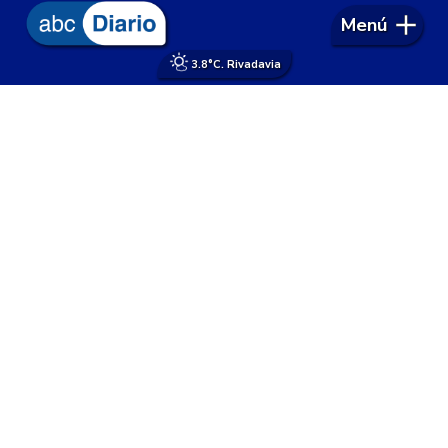
Menú
3.8°
C. Rivadavia