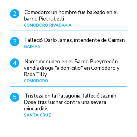
Comodoro: un hombre fue baleado en el
2
barrio Pietrobelli
COMODORO RIVADAVIA
Hace 7 horas
Falleció Darío James, intendente de Gaiman
3
GAIMAN
Hace 9 horas
Narcomenudeo en el Barrio Pueyrredón:
4
vendía droga "a domicilio" en Comodoro y
Rada Tilly
COMODORO
Hace 10 horas
Tristeza en la Patagonia: falleció Jazmín
5
Dose tras luchar contra una severa
miocarditis
SANTA CRUZ
Hace 1 día