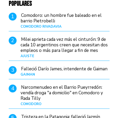
POPULARES
Comodoro: un hombre fue baleado en el
1
barrio Pietrobelli
COMODORO RIVADAVIA
Hace 11 horas
Milei aprieta cada vez más el cinturón: 9 de
2
cada 10 argentinos creen que necesitan dos
empleos o más para llegar a fin de mes
AJUSTE
Hace 4 días
Falleció Darío James, intendente de Gaiman
3
GAIMAN
Hace 13 horas
Narcomenudeo en el Barrio Pueyrredón:
4
vendía droga "a domicilio" en Comodoro y
Rada Tilly
COMODORO
Hace 15 horas
Tristeza en la Patagonia: falleció Jazmín
5