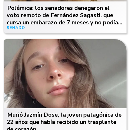
Polémica: los senadores denegaron el
voto remoto de Fernández Sagasti, que
cursa un embarazo de 7 meses y no podía
SENADO
Hace 14 horas
viajar
Murió Jazmín Dose, la joven patagónica de
22 años que había recibido un trasplante
de corazón