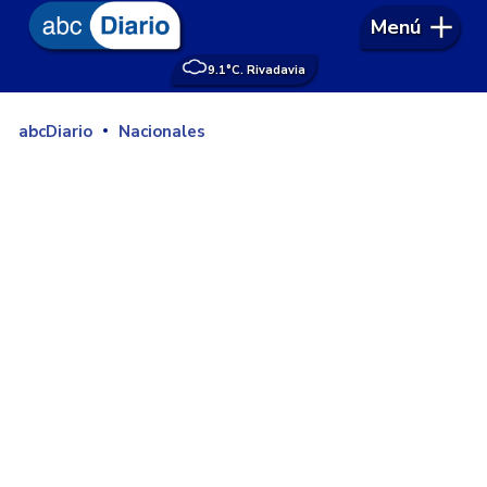
Menú
9.1°
C. Rivadavia
abcDiario
Nacionales