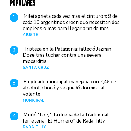
POPULARES
Milei aprieta cada vez más el cinturón: 9 de
1
cada 10 argentinos creen que necesitan dos
empleos o más para llegar a fin de mes
AJUSTE
Hace 4 días
Tristeza en la Patagonia: falleció Jazmín
2
Dose tras luchar contra una severa
miocarditis
SANTA CRUZ
Hace 20 horas
Empleado municipal manejaba con 2,46 de
3
alcohol, chocó y se quedó dormido al
volante
MUNICIPAL
Hace 1 día
Murió "Loly", la dueña de la tradicional
4
ferretería "El Hornero" de Rada Tilly
RADA TILLY
Hace 19 horas