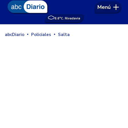
Menú
8.6°
C. Rivadavia
abcDiario
Policiales
Salta