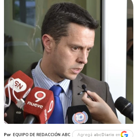
EQUIPO DE REDACCIÓN ABC
Agregá
abcDiario
en