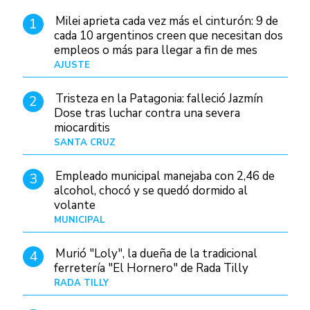
Milei aprieta cada vez más el cinturón: 9 de
1
cada 10 argentinos creen que necesitan dos
empleos o más para llegar a fin de mes
AJUSTE
Hace 4 días
Tristeza en la Patagonia: falleció Jazmín
2
Dose tras luchar contra una severa
miocarditis
SANTA CRUZ
Hace 20 horas
Empleado municipal manejaba con 2,46 de
3
alcohol, chocó y se quedó dormido al
volante
MUNICIPAL
Hace 1 día
Murió "Loly", la dueña de la tradicional
4
ferretería "El Hornero" de Rada Tilly
RADA TILLY
Hace 19 horas