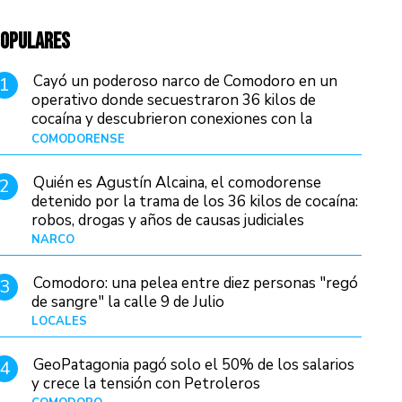
OPULARES
Cayó un poderoso narco de Comodoro en un
1
operativo donde secuestraron 36 kilos de
cocaína y descubrieron conexiones con la
Patagonia
COMODORENSE
Hace 12 horas
Quién es Agustín Alcaina, el comodorense
2
detenido por la trama de los 36 kilos de cocaína:
robos, drogas y años de causas judiciales
NARCO
Hace 4 horas
Comodoro: una pelea entre diez personas "regó
3
de sangre" la calle 9 de Julio
LOCALES
Hace 18 horas
GeoPatagonia pagó solo el 50% de los salarios
4
y crece la tensión con Petroleros