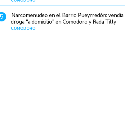
COMODORO
Hace 9 horas
Narcomenudeo en el Barrio Pueyrredón: vendía
5
droga "a domicilio" en Comodoro y Rada Tilly
COMODORO
Hace 1 día