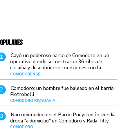
OPULARES
Cayó un poderoso narco de Comodoro en un
1
operativo donde secuestraron 36 kilos de
cocaína y descubrieron conexiones con la
Patagonia
COMODORENSE
Hace 3 horas
Comodoro: un hombre fue baleado en el barrio
2
Pietrobelli
COMODORO RIVADAVIA
Hace 21 horas
Narcomenudeo en el Barrio Pueyrredón: vendía
3
droga "a domicilio" en Comodoro y Rada Tilly
COMODORO
Hace 1 día