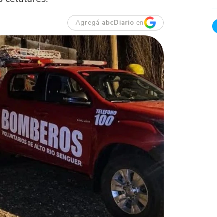
Agregá
abcDiario
en