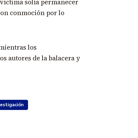
 víctima solía permanecer
aron conmoción por lo
mientras los
los autores de la balacera y
vestigación