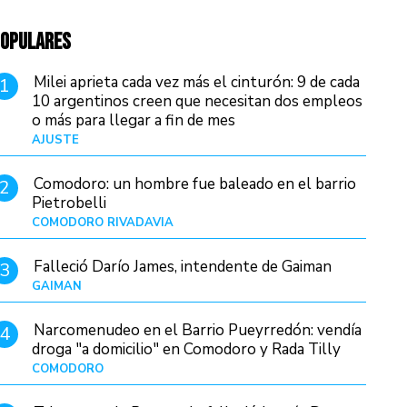
OPULARES
Milei aprieta cada vez más el cinturón: 9 de cada
1
10 argentinos creen que necesitan dos empleos
o más para llegar a fin de mes
AJUSTE
Hace 4 días
Comodoro: un hombre fue baleado en el barrio
2
Pietrobelli
COMODORO RIVADAVIA
Hace 5 horas
Falleció Darío James, intendente de Gaiman
3
GAIMAN
Hace 7 horas
Narcomenudeo en el Barrio Pueyrredón: vendía
4
droga "a domicilio" en Comodoro y Rada Tilly
COMODORO
Hace 9 horas