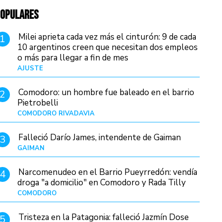
OPULARES
Milei aprieta cada vez más el cinturón: 9 de cada
1
10 argentinos creen que necesitan dos empleos
o más para llegar a fin de mes
AJUSTE
Hace 4 días
Comodoro: un hombre fue baleado en el barrio
2
Pietrobelli
COMODORO RIVADAVIA
Hace 5 horas
Falleció Darío James, intendente de Gaiman
3
GAIMAN
Hace 7 horas
Narcomenudeo en el Barrio Pueyrredón: vendía
4
droga "a domicilio" en Comodoro y Rada Tilly
COMODORO
Hace 9 horas
Tristeza en la Patagonia: falleció Jazmín Dose
5