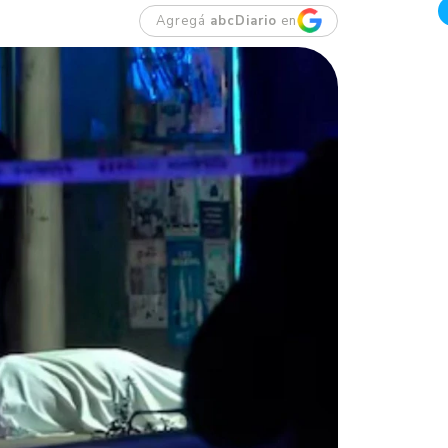
Agregá
abcDiario
en