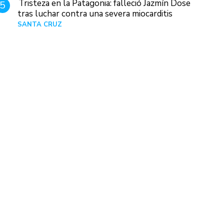
Tristeza en la Patagonia: falleció Jazmín Dose
5
tras luchar contra una severa miocarditis
SANTA CRUZ
Hace 1 día