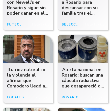
con Newell's en
a Rosario para
Rosario y sigue sin
descansar con su
poder ganar en el
familia tras el
Clausura
Mundial 2026
FÚTBOL
Hace 3 días
SELECCIÓN ARGENTINA
Hace 15 días
Iturrioz naturalizó
Alerta nacional en
la violencia al
Rosario: buscan una
afirmar que
cápsula radiactiva
Comodoro llegó a
que desapareció de
ser "peor que
una clínica
Rosario" y que la
LOCALES
23/06/26
ROSARIO
19/06/26
inseguridad "ya no
me genera nada"