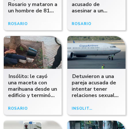
Rosario y mataron a
acusado de
un hombre de 81
asesinar a un
años
playero
ROSARIO
27/05/26
ROSARIO
18/05/26
Insólito: le cayó
Detuvieron a una
una maceta con
pareja acusada de
marihuana desde un
intentar tener
edificio y terminó
relaciones sexuales
fracturada
en un avión que
aterrizó en Rosario
ROSARIO
14/05/26
INSÓLITO
09/05/26