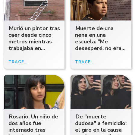
Murió un pintor tras
Muerte de una
caer desde cinco
nena en una
metros mientras
escuela: "Me
trabajaba en
desesperé, no era
Rosario
un golpe", dijo su
papá
TRAGEDIA
28/04/26
TRAGEDIA
27/04/26
Rosario: Un niño de
De "muerte
dos años fue
dudosa" a femicidio:
internado tras
el giro en la causa