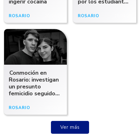
ingerir cocaína
por los estudiantes
hallados sin vida en
Rosario
ROSARIO
20/04/26
ROSARIO
18/04/26
Conmoción en
Rosario: investigan
un presunto
femicidio seguido
de suicidio tras
hallar muerta a una
ROSARIO
18/04/26
pareja
Ver más