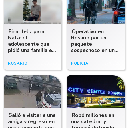
Final feliz para
Operativo en
Nata: el
Rosario por un
adolescente que
paquete
pidió una familia en
sospechoso en una
redes ya fue
clínica
adoptado
ROSARIO
07/05/26
POLICIALES
07/05/26
Salió a visitar a una
Robó millones en
amiga y regresó en
una catedral y
una camioneta con
terminó detenido