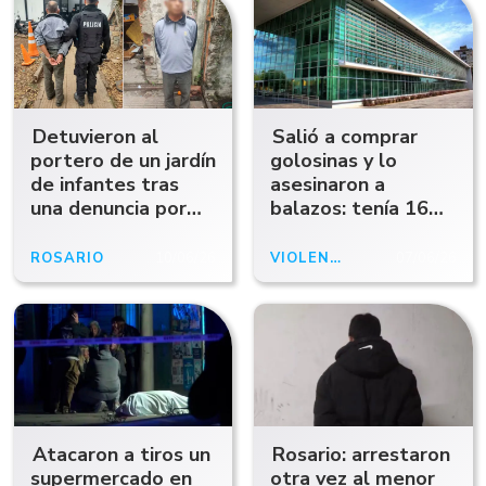
Detuvieron al
Salió a comprar
portero de un jardín
golosinas y lo
de infantes tras
asesinaron a
una denuncia por
balazos: tenía 16
presunto abuso a
años
un niño de 4 años
ROSARIO
10/06/26
VIOLENCIA EN ROSARIO
07/06/26
Atacaron a tiros un
Rosario: arrestaron
supermercado en
otra vez al menor