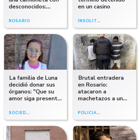
desconocidos:
en un casino
brutal ataque a una
nena de 12 años
ROSARIO
06/05/26
INSÓLITO
30/04/26
La familia de Luna
Brutal entradera
decidió donar sus
en Rosario:
órganos: "Que su
atacaron a
amor siga presente
machetazos a un
en otras vidas"
hombre y le
cortaron un dedo
SOCIEDAD
28/04/26
POLICIALES
28/04/26