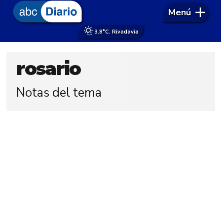
Menú
3.8°
C. Rivadavia
rosario
Notas del tema