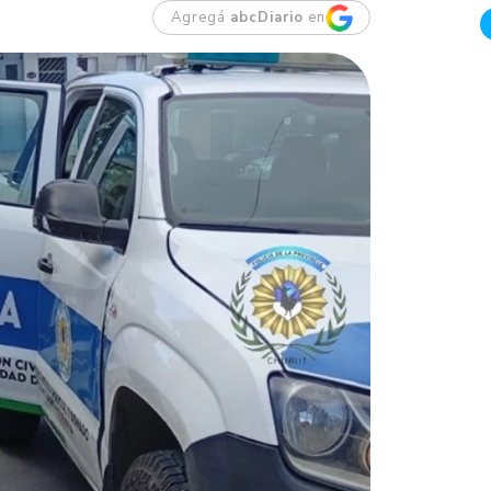
Agregá
abcDiario
en