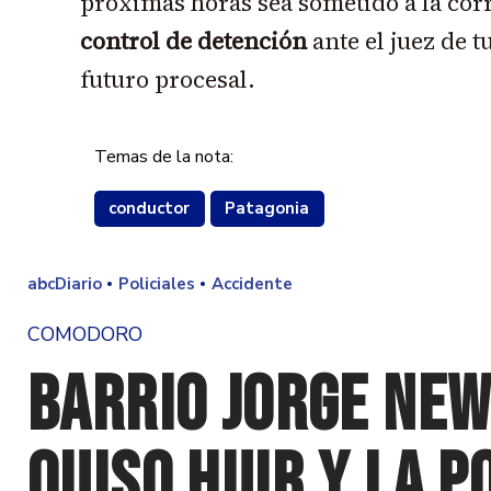
próximas horas sea sometido a la co
control de detención
ante el juez de t
futuro procesal.
Temas de la nota:
conductor
Patagonia
abcDiario
Policiales
Accidente
COMODORO
Barrio Jorge New
quiso huir y la p