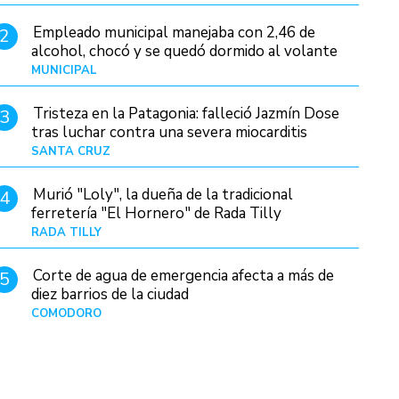
Empleado municipal manejaba con 2,46 de
2
alcohol, chocó y se quedó dormido al volante
MUNICIPAL
Hace 19 horas
Tristeza en la Patagonia: falleció Jazmín Dose
3
tras luchar contra una severa miocarditis
SANTA CRUZ
Hace 11 horas
Murió "Loly", la dueña de la tradicional
4
ferretería "El Hornero" de Rada Tilly
RADA TILLY
Hace 11 horas
Corte de agua de emergencia afecta a más de
5
diez barrios de la ciudad
COMODORO
Hace 1 día