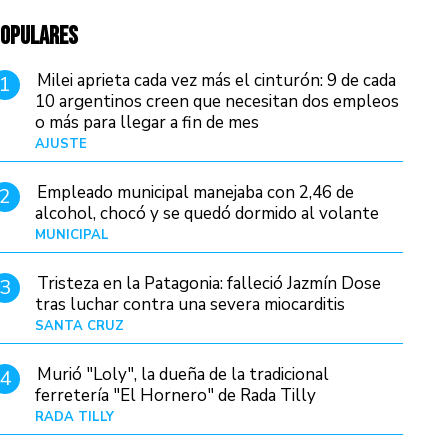
OPULARES
Milei aprieta cada vez más el cinturón: 9 de cada
1
10 argentinos creen que necesitan dos empleos
o más para llegar a fin de mes
AJUSTE
Hace 3 días
Empleado municipal manejaba con 2,46 de
2
alcohol, chocó y se quedó dormido al volante
MUNICIPAL
Hace 19 horas
Tristeza en la Patagonia: falleció Jazmín Dose
3
tras luchar contra una severa miocarditis
SANTA CRUZ
Hace 11 horas
Murió "Loly", la dueña de la tradicional
4
ferretería "El Hornero" de Rada Tilly
RADA TILLY
Hace 11 horas