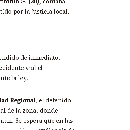
ntonio G. (30)
, contaba
ido por la justicia local.
hendido de inmediato,
cidente vial el
te la ley.
ad Regional
, el detenido
ial de la zona, donde
mún. Se espera que en las