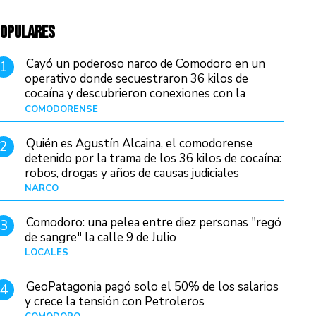
OPULARES
Cayó un poderoso narco de Comodoro en un
1
operativo donde secuestraron 36 kilos de
cocaína y descubrieron conexiones con la
Patagonia
COMODORENSE
Hace 17 horas
Quién es Agustín Alcaina, el comodorense
2
detenido por la trama de los 36 kilos de cocaína:
robos, drogas y años de causas judiciales
NARCO
Hace 9 horas
Comodoro: una pelea entre diez personas "regó
3
de sangre" la calle 9 de Julio
LOCALES
Hace 1 día
GeoPatagonia pagó solo el 50% de los salarios
4
y crece la tensión con Petroleros