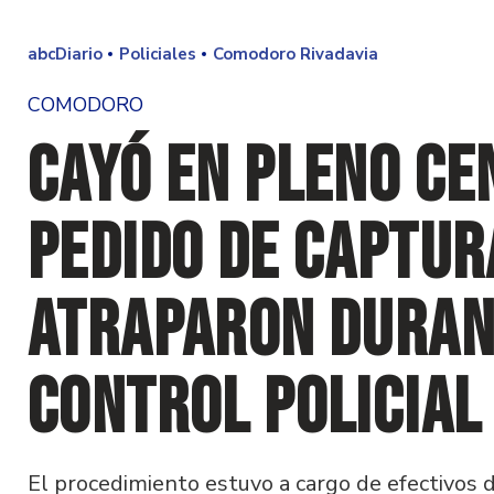
abcDiario
Policiales
Comodoro Rivadavia
COMODORO
Cayó en pleno ce
pedido de captur
atraparon duran
control policial
El procedimiento estuvo a cargo de efectivos 