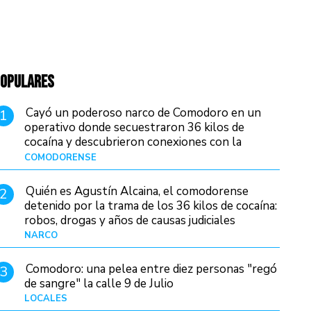
OPULARES
Cayó un poderoso narco de Comodoro en un
1
operativo donde secuestraron 36 kilos de
cocaína y descubrieron conexiones con la
Patagonia
COMODORENSE
Hace 13 horas
Quién es Agustín Alcaina, el comodorense
2
detenido por la trama de los 36 kilos de cocaína:
robos, drogas y años de causas judiciales
NARCO
Hace 6 horas
Comodoro: una pelea entre diez personas "regó
3
de sangre" la calle 9 de Julio
LOCALES
Hace 20 horas