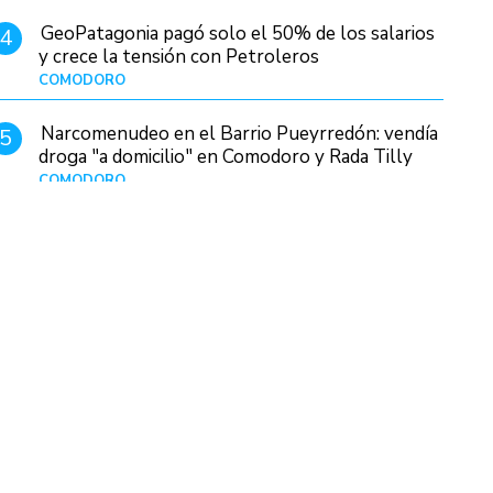
GeoPatagonia pagó solo el 50% de los salarios
4
y crece la tensión con Petroleros
COMODORO
Hace 11 horas
Narcomenudeo en el Barrio Pueyrredón: vendía
5
droga "a domicilio" en Comodoro y Rada Tilly
COMODORO
Hace 1 día