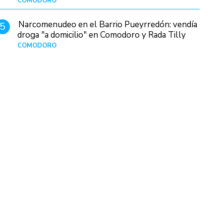
COMODORO
Hace 14 horas
Narcomenudeo en el Barrio Pueyrredón: vendía
5
droga "a domicilio" en Comodoro y Rada Tilly
COMODORO
Hace 1 día