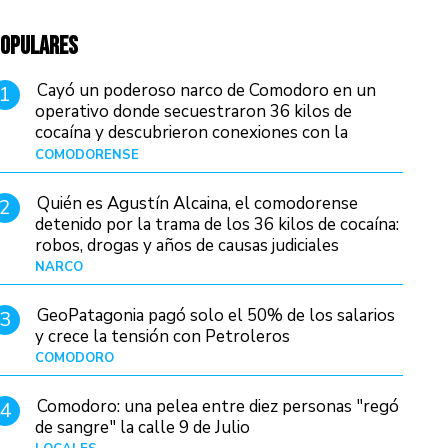
OPULARES
Cayó un poderoso narco de Comodoro en un
1
operativo donde secuestraron 36 kilos de
cocaína y descubrieron conexiones con la
Patagonia
COMODORENSE
Hace 18 horas
Quién es Agustín Alcaina, el comodorense
2
detenido por la trama de los 36 kilos de cocaína:
robos, drogas y años de causas judiciales
NARCO
Hace 11 horas
GeoPatagonia pagó solo el 50% de los salarios
3
y crece la tensión con Petroleros
COMODORO
Hace 15 horas
Comodoro: una pelea entre diez personas "regó
4
de sangre" la calle 9 de Julio