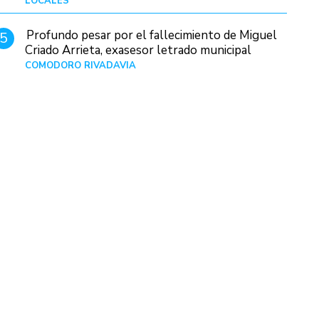
LOCALES
Hace 1 día
Profundo pesar por el fallecimiento de Miguel
5
Criado Arrieta, exasesor letrado municipal
COMODORO RIVADAVIA
Hace 14 horas