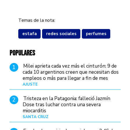
Temas de la nota:
estafa
redes sociales
perfumes
POPULARES
Milei aprieta cada vez más el cinturón: 9 de
1
cada 10 argentinos creen que necesitan dos
empleos o más para llegar a fin de mes
AJUSTE
Hace 3 días
Tristeza en la Patagonia: falleció Jazmín
2
Dose tras luchar contra una severa
miocarditis
SANTA CRUZ
Hace 14 horas