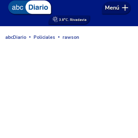
Menú
3.8°
C. Rivadavia
abcDiario
Policiales
rawson