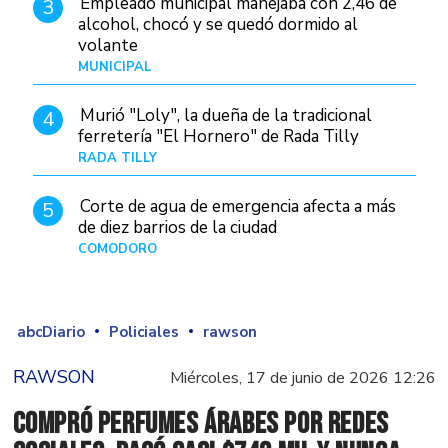
Empleado municipal manejaba con 2,46 de
3
alcohol, chocó y se quedó dormido al
volante
MUNICIPAL
Hace 22 horas
Murió "Loly", la dueña de la tradicional
4
ferretería "El Hornero" de Rada Tilly
RADA TILLY
Hace 14 horas
Corte de agua de emergencia afecta a más
5
de diez barrios de la ciudad
COMODORO
Hace 1 día
abcDiario
Policiales
rawson
RAWSON
Miércoles, 17 de junio de 2026 12:26
Compró perfumes árabes por redes