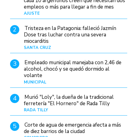
cada 10 argentinos creen que necesitan dos
empleos o más para llegar a fin de mes
AJUSTE
Hace 3 días
Tristeza en la Patagonia: falleció Jazmín
2
Dose tras luchar contra una severa
miocarditis
SANTA CRUZ
Hace 14 horas
Empleado municipal manejaba con 2,46 de
3
alcohol, chocó y se quedó dormido al
volante
MUNICIPAL
Hace 22 horas
Murió "Loly", la dueña de la tradicional
4
ferretería "El Hornero" de Rada Tilly
RADA TILLY
Hace 14 horas
Corte de agua de emergencia afecta a más
5
de diez barrios de la ciudad