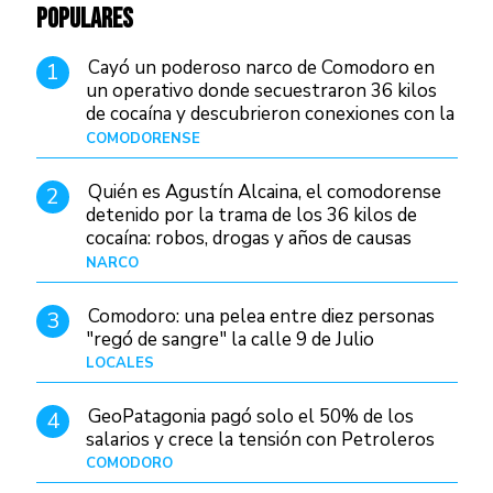
POPULARES
Cayó un poderoso narco de Comodoro en
1
un operativo donde secuestraron 36 kilos
de cocaína y descubrieron conexiones con la
Patagonia
COMODORENSE
Hace 11 horas
Quién es Agustín Alcaina, el comodorense
2
detenido por la trama de los 36 kilos de
cocaína: robos, drogas y años de causas
judiciales
NARCO
Hace 3 horas
Comodoro: una pelea entre diez personas
3
"regó de sangre" la calle 9 de Julio
LOCALES
Hace 18 horas
GeoPatagonia pagó solo el 50% de los
4
salarios y crece la tensión con Petroleros
COMODORO
Hace 8 horas