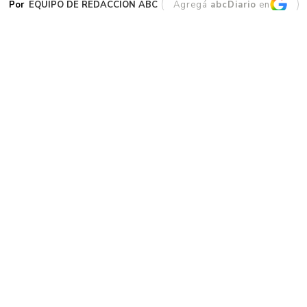
EQUIPO DE REDACCIÓN ABC
Agregá
abcDiario
en
E
l procedimiento estuvo a cargo de
efectivos de la Comisaría Seccional
Primera durante un operativo de
identificación de personas en la zona central.
Durante la tarde de este viernes 7 de agosto,
personal policial concretó la detención de un
individuo de 51 años sobre quien pesaba un
requerimiento judicial de la Justicia Penal. El
hecho se registró alrededor de las 14:40 en la
intersección de la avenida Rivadavia al 400, en