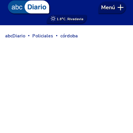
Menú
1.8°
C. Rivadavia
abcDiario
Policiales
córdoba