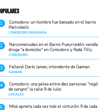
OPULARES
Comodoro: un hombre fue baleado en el barrio
1
Pietrobelli
COMODORO RIVADAVIA
Hace 16 horas
Narcomenudeo en el Barrio Pueyrredón: vendía
2
droga "a domicilio" en Comodoro y Rada Tilly
COMODORO
Hace 19 horas
Falleció Darío James, intendente de Gaiman
3
GAIMAN
Hace 18 horas
Comodoro: una pelea entre diez personas "regó
4
de sangre" la calle 9 de Julio
LOCALES
Hace 4 horas
Milei aprieta cada vez más el cinturón: 9 de cada
5