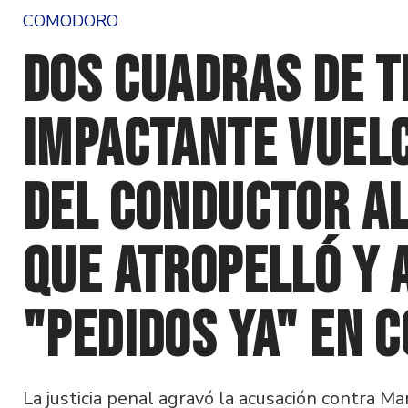
COMODORO
Dos cuadras de t
impactante vuelc
del conductor a
que atropelló y 
"Pedidos Ya" en 
La justicia penal agravó la acusación contra M