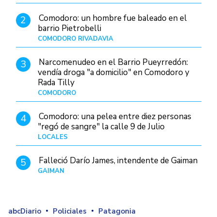
Comodoro: un hombre fue baleado en el
2
barrio Pietrobelli
COMODORO RIVADAVIA
Hace 19 horas
Narcomenudeo en el Barrio Pueyrredón:
3
vendía droga "a domicilio" en Comodoro y
Rada Tilly
COMODORO
Hace 22 horas
Comodoro: una pelea entre diez personas
4
"regó de sangre" la calle 9 de Julio
LOCALES
Hace 7 horas
Falleció Darío James, intendente de Gaiman
5
GAIMAN
Hace 21 horas
abcDiario
Policiales
Patagonia