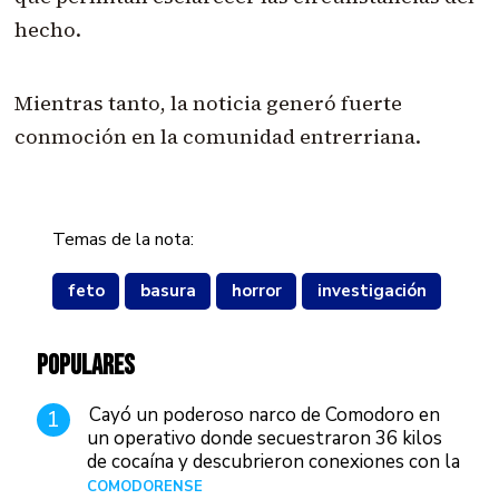
hecho.
Mientras tanto, la noticia generó fuerte
conmoción en la comunidad entrerriana.
Temas de la nota:
feto
basura
horror
investigación
POPULARES
Cayó un poderoso narco de Comodoro en
1
un operativo donde secuestraron 36 kilos
de cocaína y descubrieron conexiones con la
Patagonia
COMODORENSE
Hace 1 hora