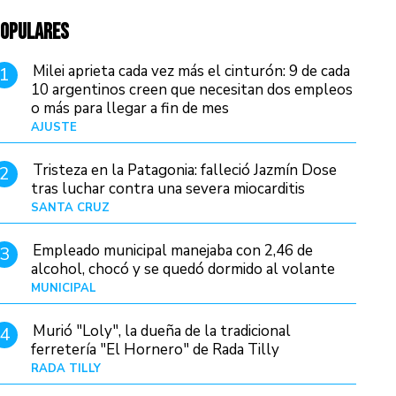
OPULARES
Milei aprieta cada vez más el cinturón: 9 de cada
1
10 argentinos creen que necesitan dos empleos
o más para llegar a fin de mes
AJUSTE
Hace 4 días
Tristeza en la Patagonia: falleció Jazmín Dose
2
tras luchar contra una severa miocarditis
SANTA CRUZ
Hace 18 horas
Empleado municipal manejaba con 2,46 de
3
alcohol, chocó y se quedó dormido al volante
MUNICIPAL
Hace 1 día
Murió "Loly", la dueña de la tradicional
4
ferretería "El Hornero" de Rada Tilly
RADA TILLY
Hace 17 horas