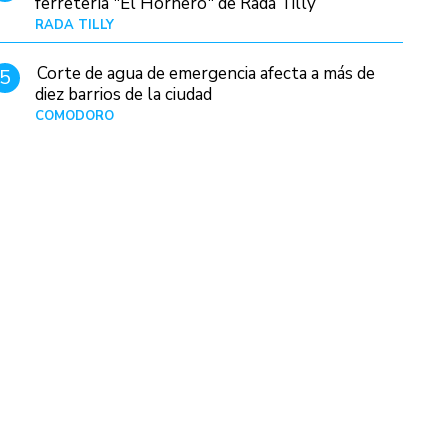
ferretería "El Hornero" de Rada Tilly
RADA TILLY
Hace 9 horas
Corte de agua de emergencia afecta a más de
5
diez barrios de la ciudad
COMODORO
Hace 1 día