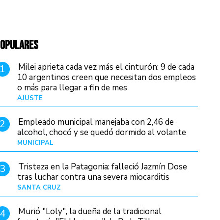
OPULARES
Milei aprieta cada vez más el cinturón: 9 de cada
1
10 argentinos creen que necesitan dos empleos
o más para llegar a fin de mes
AJUSTE
Hace 3 días
Empleado municipal manejaba con 2,46 de
2
alcohol, chocó y se quedó dormido al volante
MUNICIPAL
Hace 18 horas
Tristeza en la Patagonia: falleció Jazmín Dose
3
tras luchar contra una severa miocarditis
SANTA CRUZ
Hace 10 horas
Murió "Loly", la dueña de la tradicional
4