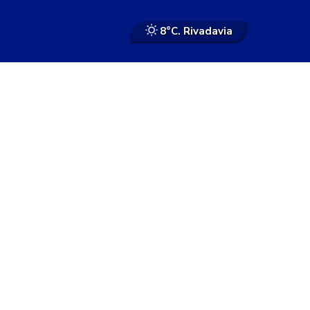
8°
C. Rivadavia