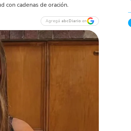
d con cadenas de oración.
Agregá
abcDiario
en