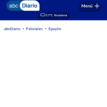
Menú
3.7°
C. Rivadavia
abcDiario
Policiales
Epuyén