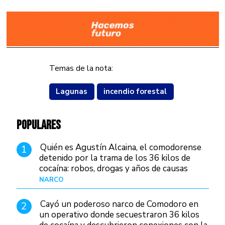
Temas de la nota:
Lagunas
incendio forestal
POPULARES
Quién es Agustín Alcaina, el comodorense
1
detenido por la trama de los 36 kilos de
cocaína: robos, drogas y años de causas
judiciales
NARCO
Hace 1 día
Cayó un poderoso narco de Comodoro en
2
un operativo donde secuestraron 36 kilos