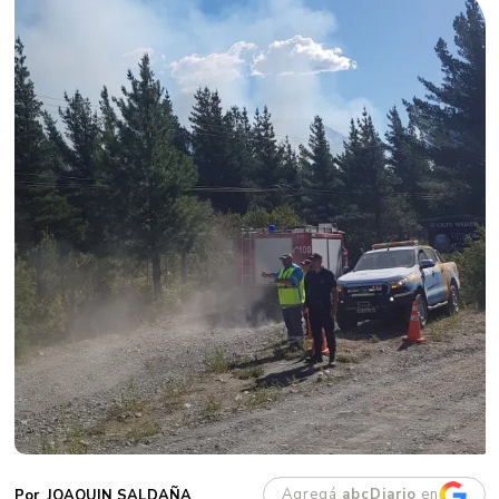
Agregá
abcDiario
en
JOAQUIN SALDAÑA