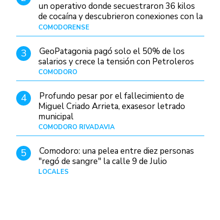
un operativo donde secuestraron 36 kilos
de cocaína y descubrieron conexiones con la
Patagonia
COMODORENSE
Hace 1 día
GeoPatagonia pagó solo el 50% de los
3
salarios y crece la tensión con Petroleros
COMODORO
Hace 1 día
Profundo pesar por el fallecimiento de
4
Miguel Criado Arrieta, exasesor letrado
municipal
COMODORO RIVADAVIA
Hace 1 día
Comodoro: una pelea entre diez personas
5
"regó de sangre" la calle 9 de Julio
LOCALES
Hace 1 día