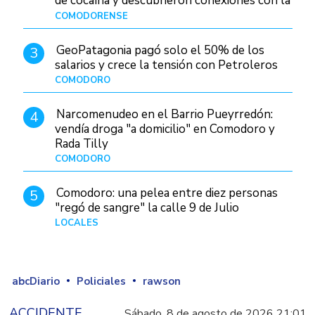
de cocaína y descubrieron conexiones con la
Patagonia
COMODORENSE
Hace 1 día
GeoPatagonia pagó solo el 50% de los
3
salarios y crece la tensión con Petroleros
COMODORO
Hace 1 día
Narcomenudeo en el Barrio Pueyrredón:
4
vendía droga "a domicilio" en Comodoro y
Rada Tilly
COMODORO
Hace 2 días
Comodoro: una pelea entre diez personas
5
"regó de sangre" la calle 9 de Julio
LOCALES
Hace 1 día
abcDiario
Policiales
rawson
ACCIDENTE
Sábado, 8 de agosto de 2026 21:01