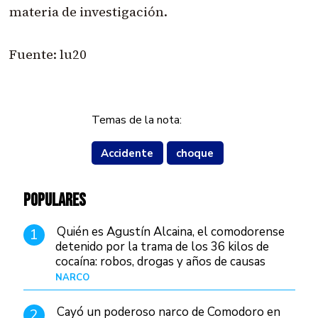
materia de investigación.
Fuente: lu20
Temas de la nota:
Accidente
choque
POPULARES
Quién es Agustín Alcaina, el comodorense
1
detenido por la trama de los 36 kilos de
cocaína: robos, drogas y años de causas
judiciales
NARCO
Hace 22 horas
Cayó un poderoso narco de Comodoro en
2