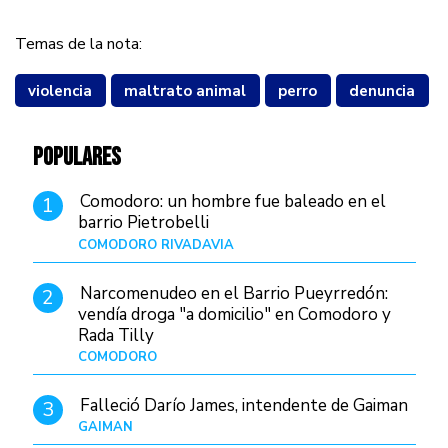
Temas de la nota:
violencia
maltrato animal
perro
denuncia
POPULARES
Comodoro: un hombre fue baleado en el
1
barrio Pietrobelli
COMODORO RIVADAVIA
Hace 17 horas
Narcomenudeo en el Barrio Pueyrredón:
2
vendía droga "a domicilio" en Comodoro y
Rada Tilly
COMODORO
Hace 21 horas
Falleció Darío James, intendente de Gaiman
3
GAIMAN
Hace 19 horas