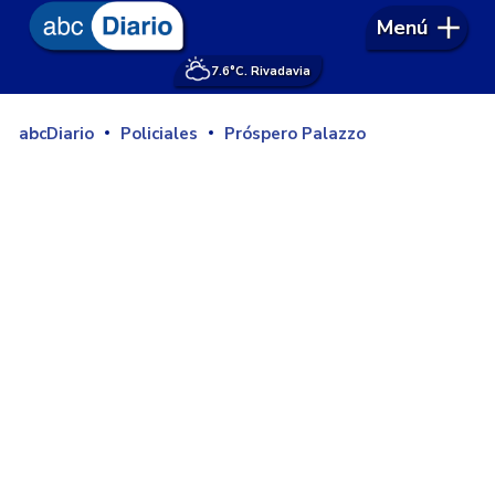
Menú
7.6°
C. Rivadavia
abcDiario
Policiales
Próspero Palazzo