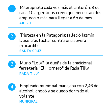
Milei aprieta cada vez más el cinturón: 9 de
1
cada 10 argentinos creen que necesitan dos
empleos o más para llegar a fin de mes
AJUSTE
Hace 4 días
Tristeza en la Patagonia: falleció Jazmín
2
Dose tras luchar contra una severa
miocarditis
SANTA CRUZ
Hace 22 horas
Murió "Loly", la dueña de la tradicional
3
ferretería "El Hornero" de Rada Tilly
RADA TILLY
Hace 22 horas
Empleado municipal manejaba con 2,46 de
4
alcohol, chocó y se quedó dormido al
volante
MUNICIPAL
Hace 1 día