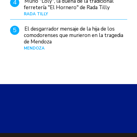
Murió "Loly", la dueña de la tradicional
4
ferretería "El Hornero" de Rada Tilly
RADA TILLY
Hace 20 horas
El desgarrador mensaje de la hija de los
5
comodorenses que murieron en la tragedia
de Mendoza
MENDOZA
Hace 21 horas