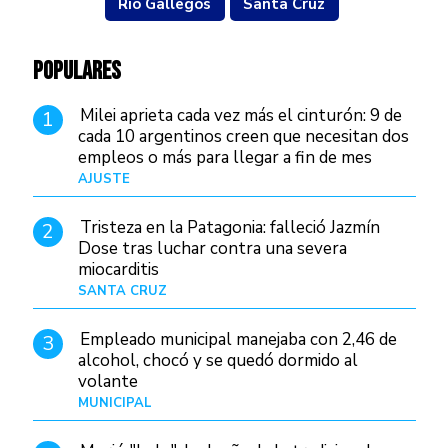
Río Gallegos
Santa Cruz
POPULARES
Milei aprieta cada vez más el cinturón: 9 de
1
cada 10 argentinos creen que necesitan dos
empleos o más para llegar a fin de mes
AJUSTE
Hace 4 días
Tristeza en la Patagonia: falleció Jazmín
2
Dose tras luchar contra una severa
miocarditis
SANTA CRUZ
Hace 20 horas
Empleado municipal manejaba con 2,46 de
3
alcohol, chocó y se quedó dormido al
volante
MUNICIPAL
Hace 1 día