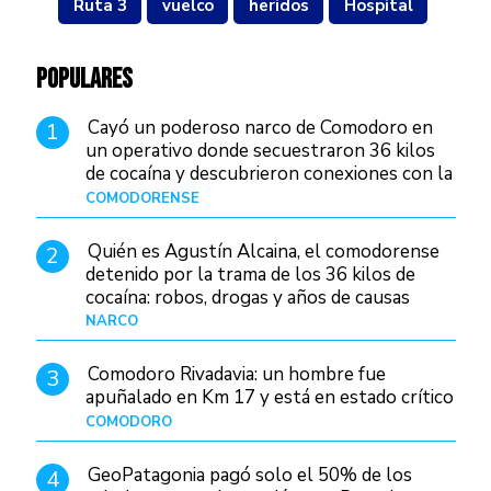
Ruta 3
vuelco
heridos
Hospital
POPULARES
Cayó un poderoso narco de Comodoro en
1
un operativo donde secuestraron 36 kilos
de cocaína y descubrieron conexiones con la
Patagonia
COMODORENSE
Hace 2 días
Quién es Agustín Alcaina, el comodorense
2
detenido por la trama de los 36 kilos de
cocaína: robos, drogas y años de causas
judiciales
NARCO
Hace 1 día
Comodoro Rivadavia: un hombre fue
3
apuñalado en Km 17 y está en estado crítico
COMODORO
Hace 4 horas
GeoPatagonia pagó solo el 50% de los
4