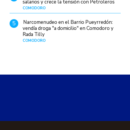
salarios y crece la tensión con Petroleros
COMODORO
Hace 1 día
Narcomenudeo en el Barrio Pueyrredón:
5
vendía droga "a domicilio" en Comodoro y
Rada Tilly
COMODORO
Hace 2 días