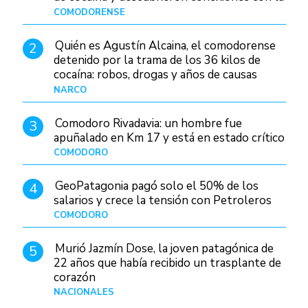
Patagonia
COMODORENSE
Hace 2 días
Quién es Agustín Alcaina, el comodorense
2
detenido por la trama de los 36 kilos de
cocaína: robos, drogas y años de causas
judiciales
NARCO
Hace 2 días
Comodoro Rivadavia: un hombre fue
3
apuñalado en Km 17 y está en estado crítico
COMODORO
Hace 11 horas
GeoPatagonia pagó solo el 50% de los
4
salarios y crece la tensión con Petroleros
COMODORO
Hace 2 días
Murió Jazmín Dose, la joven patagónica de
5
22 años que había recibido un trasplante de
corazón
NACIONALES
Hace 3 días