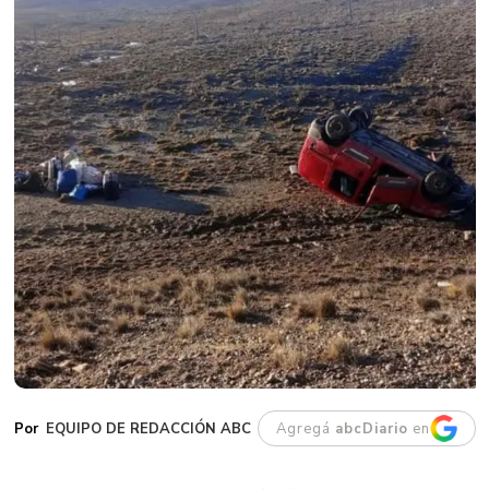
EQUIPO DE REDACCIÓN ABC
Agregá
abcDiario
en