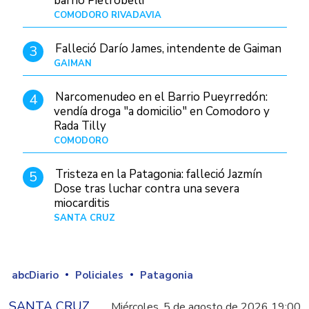
barrio Pietrobelli
COMODORO RIVADAVIA
Hace 6 horas
Falleció Darío James, intendente de Gaiman
3
GAIMAN
Hace 8 horas
Narcomenudeo en el Barrio Pueyrredón:
4
vendía droga "a domicilio" en Comodoro y
Rada Tilly
COMODORO
Hace 9 horas
Tristeza en la Patagonia: falleció Jazmín
5
Dose tras luchar contra una severa
miocarditis
SANTA CRUZ
Hace 1 día
abcDiario
Policiales
Patagonia
SANTA CRUZ
Miércoles, 5 de agosto de 2026 19:00