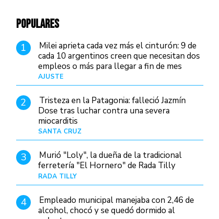
POPULARES
Milei aprieta cada vez más el cinturón: 9 de
1
cada 10 argentinos creen que necesitan dos
empleos o más para llegar a fin de mes
AJUSTE
Hace 4 días
Tristeza en la Patagonia: falleció Jazmín
2
Dose tras luchar contra una severa
miocarditis
SANTA CRUZ
Hace 23 horas
Murió "Loly", la dueña de la tradicional
3
ferretería "El Hornero" de Rada Tilly
RADA TILLY
Hace 22 horas
Empleado municipal manejaba con 2,46 de
4
alcohol, chocó y se quedó dormido al