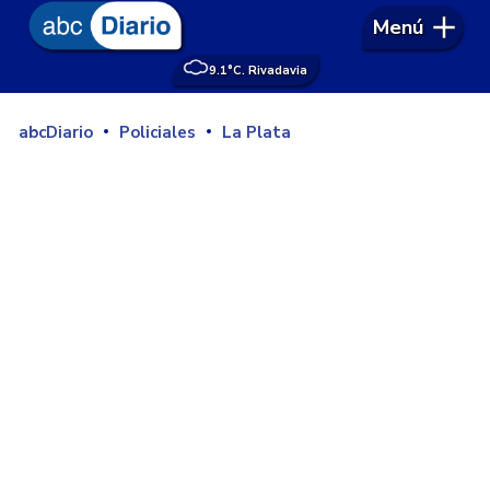
Menú
9.1°
C. Rivadavia
abcDiario
Policiales
La Plata