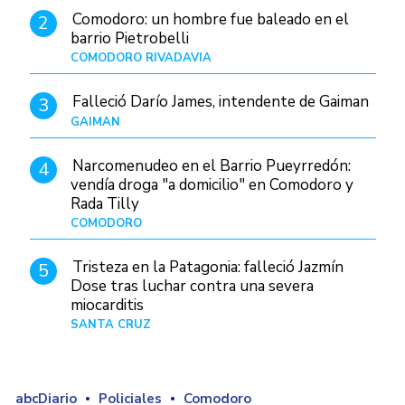
Comodoro: un hombre fue baleado en el
2
barrio Pietrobelli
COMODORO RIVADAVIA
Hace 4 horas
Falleció Darío James, intendente de Gaiman
3
GAIMAN
Hace 7 horas
Narcomenudeo en el Barrio Pueyrredón:
4
vendía droga "a domicilio" en Comodoro y
Rada Tilly
COMODORO
Hace 8 horas
Tristeza en la Patagonia: falleció Jazmín
5
Dose tras luchar contra una severa
miocarditis
SANTA CRUZ
Hace 1 día
abcDiario
Policiales
Comodoro