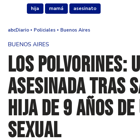
hija
mamá
asesinato
abcDiario
Policiales
Buenos Aires
BUENOS AIRES
Los Polvorines: 
asesinada tras s
hija de 9 años de
sexual