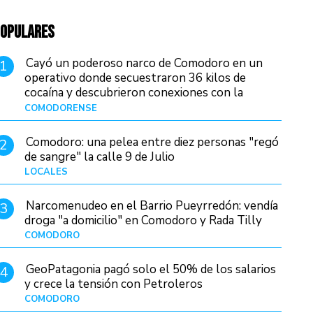
OPULARES
Cayó un poderoso narco de Comodoro en un
1
operativo donde secuestraron 36 kilos de
cocaína y descubrieron conexiones con la
Patagonia
COMODORENSE
Hace 7 horas
Comodoro: una pelea entre diez personas "regó
2
de sangre" la calle 9 de Julio
LOCALES
Hace 14 horas
Narcomenudeo en el Barrio Pueyrredón: vendía
3
droga "a domicilio" en Comodoro y Rada Tilly
COMODORO
Hace 1 día
GeoPatagonia pagó solo el 50% de los salarios
4
y crece la tensión con Petroleros
COMODORO
Hace 5 horas