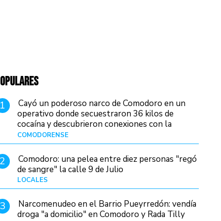
OPULARES
Cayó un poderoso narco de Comodoro en un
1
operativo donde secuestraron 36 kilos de
cocaína y descubrieron conexiones con la
Patagonia
COMODORENSE
Hace 7 horas
Comodoro: una pelea entre diez personas "regó
2
de sangre" la calle 9 de Julio
LOCALES
Hace 14 horas
Narcomenudeo en el Barrio Pueyrredón: vendía
3
droga "a domicilio" en Comodoro y Rada Tilly