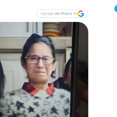
Agregá
abcDiario
en