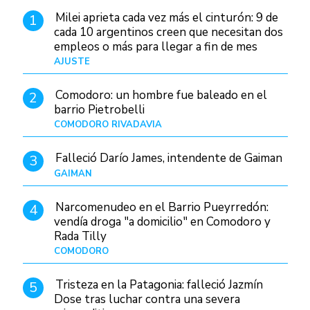
Milei aprieta cada vez más el cinturón: 9 de
1
cada 10 argentinos creen que necesitan dos
empleos o más para llegar a fin de mes
AJUSTE
Hace 4 días
Comodoro: un hombre fue baleado en el
2
barrio Pietrobelli
COMODORO RIVADAVIA
Hace 9 horas
Falleció Darío James, intendente de Gaiman
3
GAIMAN
Hace 11 horas
Narcomenudeo en el Barrio Pueyrredón:
4
vendía droga "a domicilio" en Comodoro y
Rada Tilly
COMODORO
Hace 13 horas
Tristeza en la Patagonia: falleció Jazmín
5
Dose tras luchar contra una severa