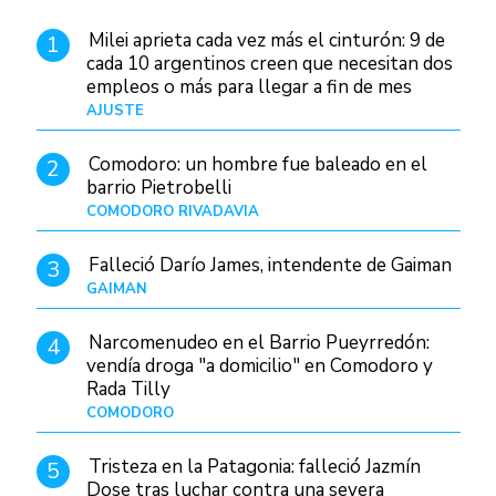
Milei aprieta cada vez más el cinturón: 9 de
1
cada 10 argentinos creen que necesitan dos
empleos o más para llegar a fin de mes
AJUSTE
Hace 4 días
Comodoro: un hombre fue baleado en el
2
barrio Pietrobelli
COMODORO RIVADAVIA
Hace 9 horas
Falleció Darío James, intendente de Gaiman
3
GAIMAN
Hace 11 horas
Narcomenudeo en el Barrio Pueyrredón:
4
vendía droga "a domicilio" en Comodoro y
Rada Tilly
COMODORO
Hace 13 horas
Tristeza en la Patagonia: falleció Jazmín
5
Dose tras luchar contra una severa