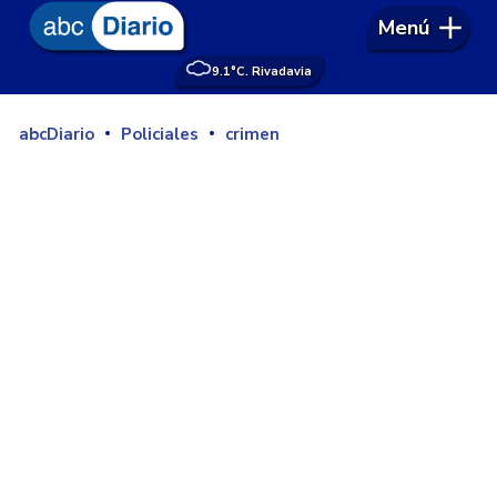
Menú
9.1°
C. Rivadavia
abcDiario
Policiales
crimen