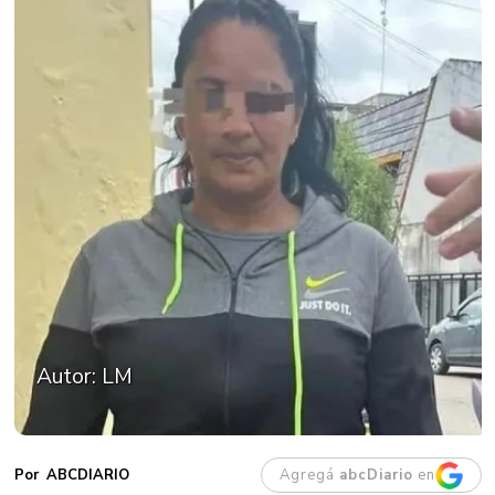
Autor: LM
Agregá
abcDiario
en
ABCDIARIO