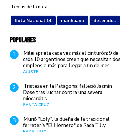
Temas de la nota:
Ruta Nacional 14
marihuana
detenidos
POPULARES
Milei aprieta cada vez más el cinturón: 9 de
1
cada 10 argentinos creen que necesitan dos
empleos o más para llegar a fin de mes
AJUSTE
Hace 4 días
Tristeza en la Patagonia: falleció Jazmín
2
Dose tras luchar contra una severa
miocarditis
SANTA CRUZ
Hace 1 día
Murió "Loly", la dueña de la tradicional
3
ferretería "El Hornero" de Rada Tilly
RADA TILLY
Hace 1 día