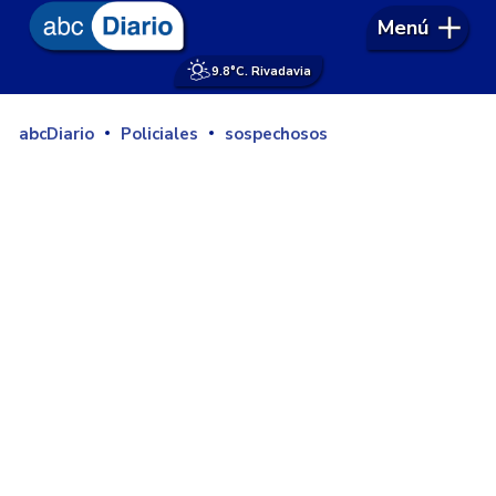
Menú
9.8°
C. Rivadavia
abcDiario
Policiales
sospechosos