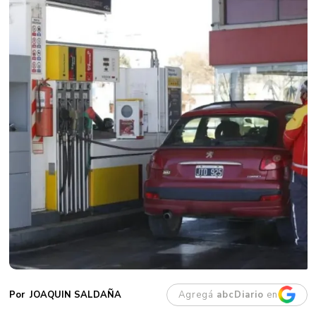
Agregá
abcDiario
en
JOAQUIN SALDAÑA