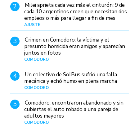
Milei aprieta cada vez más el cinturón: 9 de
2
cada 10 argentinos creen que necesitan dos
empleos o más para llegar a fin de mes
AJUSTE
Hace 2 días
Crimen en Comodoro: la víctima y el
3
presunto homicida eran amigos y aparecían
juntos en fotos
COMODORO
Hace 1 día
Un colectivo de SolBus sufrió una falla
4
mecánica y echó humo en plena marcha
COMODORO
Hace 21 horas
Comodoro: encontraron abandonado y sin
5
cubiertas el auto robado a una pareja de
adultos mayores
COMODORO
Hace 18 horas