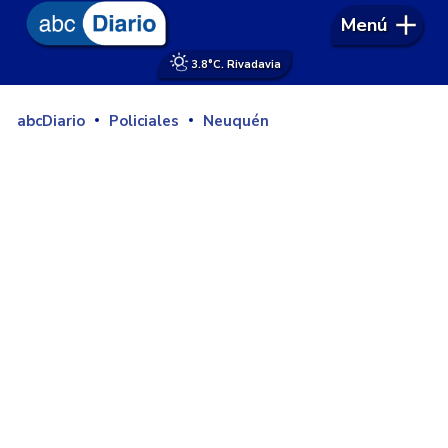
Menú
3.8°
C. Rivadavia
abcDiario
Policiales
Neuquén