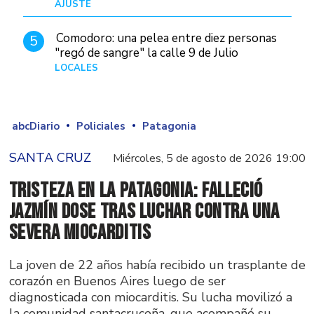
AJUSTE
Hace 5 días
Comodoro: una pelea entre diez personas
5
"regó de sangre" la calle 9 de Julio
LOCALES
Hace 4 horas
abcDiario
Policiales
Patagonia
SANTA CRUZ
Miércoles, 5 de agosto de 2026 19:00
Tristeza en la Patagonia: falleció
Jazmín Dose tras luchar contra una
severa miocarditis
La joven de 22 años había recibido un trasplante de
corazón en Buenos Aires luego de ser
diagnosticada con miocarditis. Su lucha movilizó a
la comunidad santacruceña, que acompañó su