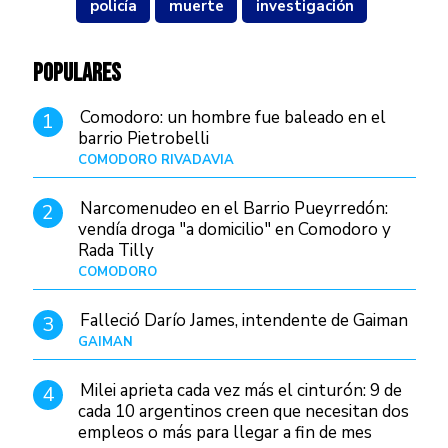
policía
muerte
investigación
POPULARES
Comodoro: un hombre fue baleado en el
1
barrio Pietrobelli
COMODORO RIVADAVIA
Hace 15 horas
Narcomenudeo en el Barrio Pueyrredón:
2
vendía droga "a domicilio" en Comodoro y
Rada Tilly
COMODORO
Hace 19 horas
Falleció Darío James, intendente de Gaiman
3
GAIMAN
Hace 17 horas
Milei aprieta cada vez más el cinturón: 9 de
4
cada 10 argentinos creen que necesitan dos
empleos o más para llegar a fin de mes