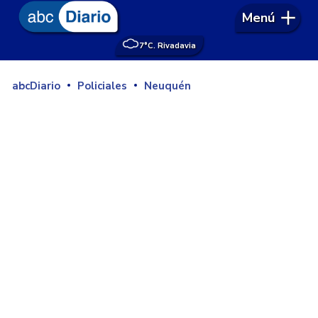
Menú
7°
C. Rivadavia
abcDiario
Policiales
Neuquén