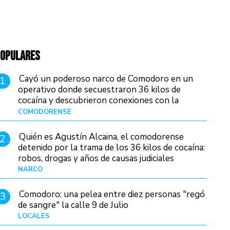
OPULARES
Cayó un poderoso narco de Comodoro en un
1
operativo donde secuestraron 36 kilos de
cocaína y descubrieron conexiones con la
Patagonia
COMODORENSE
Hace 13 horas
Quién es Agustín Alcaina, el comodorense
2
detenido por la trama de los 36 kilos de cocaína:
robos, drogas y años de causas judiciales
NARCO
Hace 6 horas
Comodoro: una pelea entre diez personas "regó
3
de sangre" la calle 9 de Julio
LOCALES
Hace 20 horas