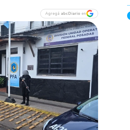
Agregá
abcDiario
en