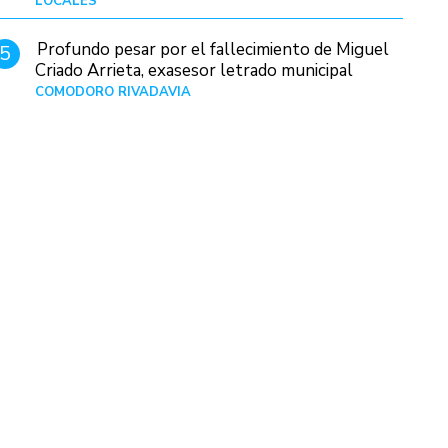
LOCALES
Hace 1 día
Profundo pesar por el fallecimiento de Miguel
5
Criado Arrieta, exasesor letrado municipal
COMODORO RIVADAVIA
Hace 15 horas