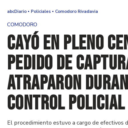
abcDiario
Policiales
Comodoro Rivadavia
COMODORO
Cayó en pleno ce
pedido de captur
atraparon duran
control policial
El procedimiento estuvo a cargo de efectivos 