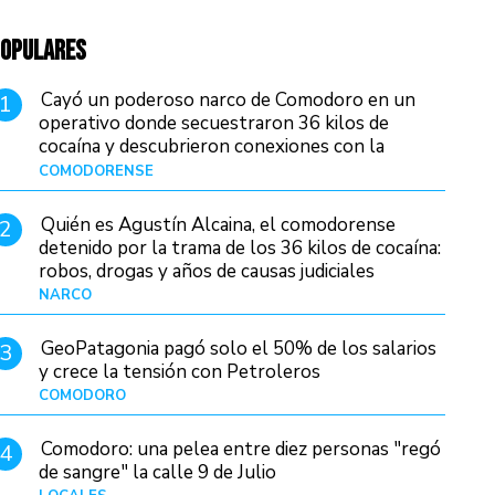
OPULARES
Cayó un poderoso narco de Comodoro en un
1
operativo donde secuestraron 36 kilos de
cocaína y descubrieron conexiones con la
Patagonia
COMODORENSE
Hace 20 horas
Quién es Agustín Alcaina, el comodorense
2
detenido por la trama de los 36 kilos de cocaína:
robos, drogas y años de causas judiciales
NARCO
Hace 12 horas
GeoPatagonia pagó solo el 50% de los salarios
3
y crece la tensión con Petroleros
COMODORO
Hace 17 horas
Comodoro: una pelea entre diez personas "regó
4
de sangre" la calle 9 de Julio