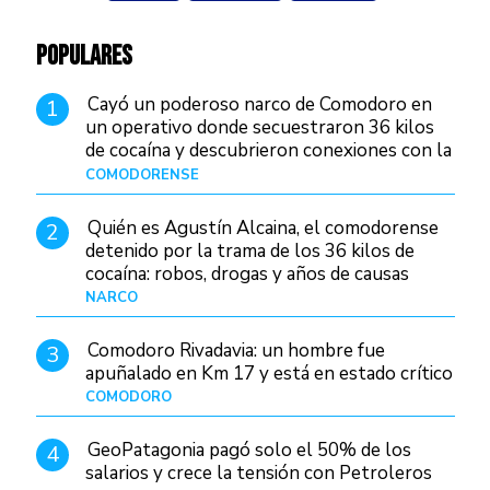
POPULARES
Cayó un poderoso narco de Comodoro en
1
un operativo donde secuestraron 36 kilos
de cocaína y descubrieron conexiones con la
Patagonia
COMODORENSE
Hace 2 días
Quién es Agustín Alcaina, el comodorense
2
detenido por la trama de los 36 kilos de
cocaína: robos, drogas y años de causas
judiciales
NARCO
Hace 2 días
Comodoro Rivadavia: un hombre fue
3
apuñalado en Km 17 y está en estado crítico
COMODORO
Hace 11 horas
GeoPatagonia pagó solo el 50% de los
4
salarios y crece la tensión con Petroleros