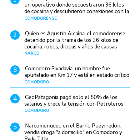
un operativo donde secuestraron 36 kilos
de cocaína y descubrieron conexiones con la
Patagonia
COMODORENSE
Hace 2 días
Quién es Agustín Alcaina, el comodorense
2
detenido por la trama de los 36 kilos de
cocaína: robos, drogas y años de causas
judiciales
NARCO
Hace 2 días
Comodoro Rivadavia: un hombre fue
3
apuñalado en Km 17 y está en estado crítico
COMODORO
Hace 14 horas
GeoPatagonia pagó solo el 50% de los
4
salarios y crece la tensión con Petroleros
COMODORO
Hace 2 días
Narcomenudeo en el Barrio Pueyrredón:
5
vendía droga "a domicilio" en Comodoro y
Rada Tilly