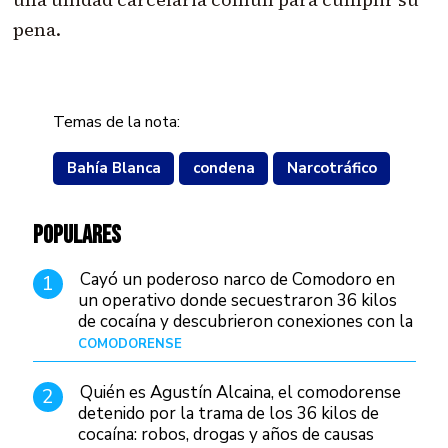
pena.
Temas de la nota:
Bahía Blanca
condena
Narcotráfico
POPULARES
Cayó un poderoso narco de Comodoro en
1
un operativo donde secuestraron 36 kilos
de cocaína y descubrieron conexiones con la
Patagonia
COMODORENSE
Hace 2 días
Quién es Agustín Alcaina, el comodorense
2
detenido por la trama de los 36 kilos de
cocaína: robos, drogas y años de causas