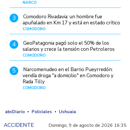
judiciales
NARCO
Hace 2 días
Comodoro Rivadavia: un hombre fue
3
apuñalado en Km 17 y está en estado crítico
COMODORO
Hace 17 horas
GeoPatagonia pagó solo el 50% de los
4
salarios y crece la tensión con Petroleros
COMODORO
Hace 2 días
Narcomenudeo en el Barrio Pueyrredón:
5
vendía droga "a domicilio" en Comodoro y
Rada Tilly
COMODORO
Hace 3 días
abcDiario
Policiales
Ushuaia
ACCIDENTE
Domingo, 9 de agosto de 2026 16:35