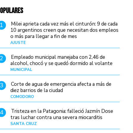
OPULARES
Milei aprieta cada vez más el cinturón: 9 de cada
1
10 argentinos creen que necesitan dos empleos
o más para llegar a fin de mes
AJUSTE
Hace 3 días
Empleado municipal manejaba con 2,46 de
2
alcohol, chocó y se quedó dormido al volante
MUNICIPAL
Hace 11 horas
Corte de agua de emergencia afecta a más de
3
diez barrios de la ciudad
COMODORO
Hace 1 día
Tristeza en la Patagonia: falleció Jazmín Dose
4
tras luchar contra una severa miocarditis
SANTA CRUZ
Hace 3 horas