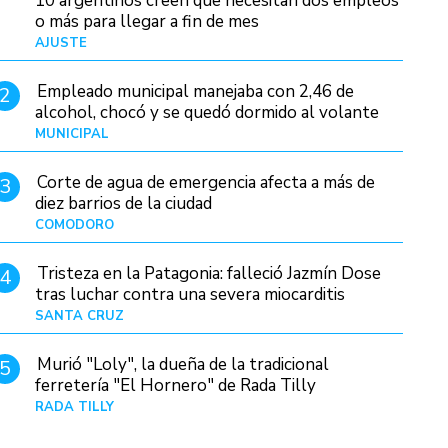
10 argentinos creen que necesitan dos empleos
o más para llegar a fin de mes
AJUSTE
Hace 3 días
Empleado municipal manejaba con 2,46 de
2
alcohol, chocó y se quedó dormido al volante
MUNICIPAL
Hace 11 horas
Corte de agua de emergencia afecta a más de
3
diez barrios de la ciudad
COMODORO
Hace 1 día
Tristeza en la Patagonia: falleció Jazmín Dose
4
tras luchar contra una severa miocarditis
SANTA CRUZ
Hace 3 horas
Murió "Loly", la dueña de la tradicional
5
ferretería "El Hornero" de Rada Tilly
RADA TILLY
Hace 3 horas