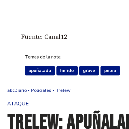
Fuente: Canal12
Temas de la nota:
apuñalado
herido
grave
pelea
abcDiario
Policiales
Trelew
ATAQUE
Trelew: apuñala