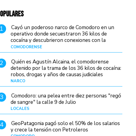
OPULARES
Cayó un poderoso narco de Comodoro en un
1
operativo donde secuestraron 36 kilos de
cocaína y descubrieron conexiones con la
Patagonia
COMODORENSE
Hace 10 horas
Quién es Agustín Alcaina, el comodorense
2
detenido por la trama de los 36 kilos de cocaína:
robos, drogas y años de causas judiciales
NARCO
Hace 3 horas
Comodoro: una pelea entre diez personas "regó
3
de sangre" la calle 9 de Julio
LOCALES
Hace 17 horas
GeoPatagonia pagó solo el 50% de los salarios
4
y crece la tensión con Petroleros