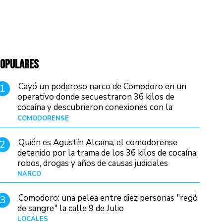
OPULARES
Cayó un poderoso narco de Comodoro en un
1
operativo donde secuestraron 36 kilos de
cocaína y descubrieron conexiones con la
Patagonia
COMODORENSE
Hace 13 horas
Quién es Agustín Alcaina, el comodorense
2
detenido por la trama de los 36 kilos de cocaína:
robos, drogas y años de causas judiciales
NARCO
Hace 6 horas
Comodoro: una pelea entre diez personas "regó
3
de sangre" la calle 9 de Julio
LOCALES
Hace 20 horas