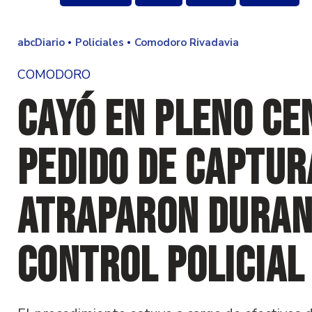
abcDiario
Policiales
Comodoro Rivadavia
COMODORO
Cayó en pleno ce
pedido de captur
atraparon duran
control policial