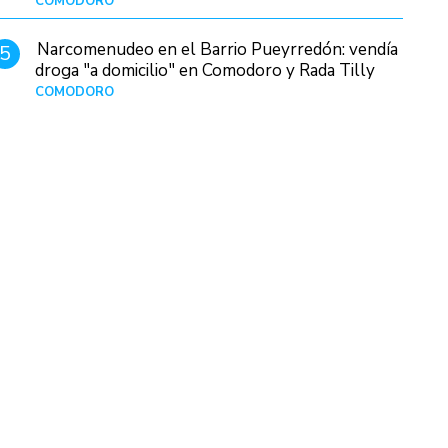
COMODORO
Hace 7 horas
Narcomenudeo en el Barrio Pueyrredón: vendía
5
droga "a domicilio" en Comodoro y Rada Tilly
COMODORO
Hace 1 día