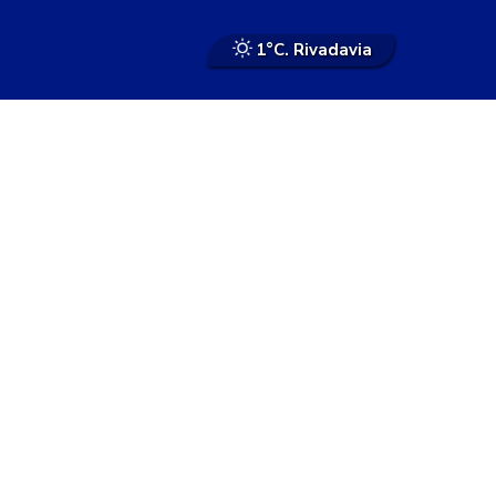
1°
C. Rivadavia