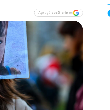
Agregá
abcDiario
en