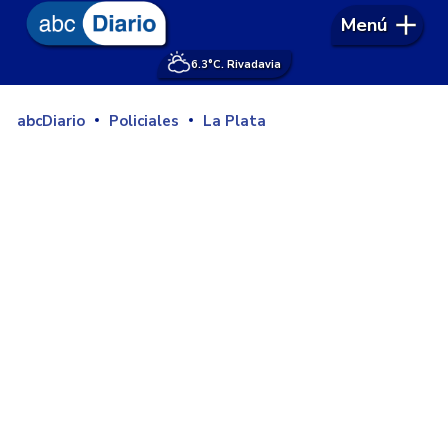
Menú
6.3°
C. Rivadavia
abcDiario
Policiales
La Plata