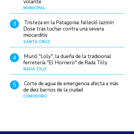
volante
MUNICIPAL
Hace 18 horas
Tristeza en la Patagonia: falleció Jazmín
3
Dose tras luchar contra una severa
miocarditis
SANTA CRUZ
Hace 10 horas
Murió "Loly", la dueña de la tradicional
4
ferretería "El Hornero" de Rada Tilly
RADA TILLY
Hace 9 horas
Corte de agua de emergencia afecta a más
5
de diez barrios de la ciudad
COMODORO
Hace 1 día