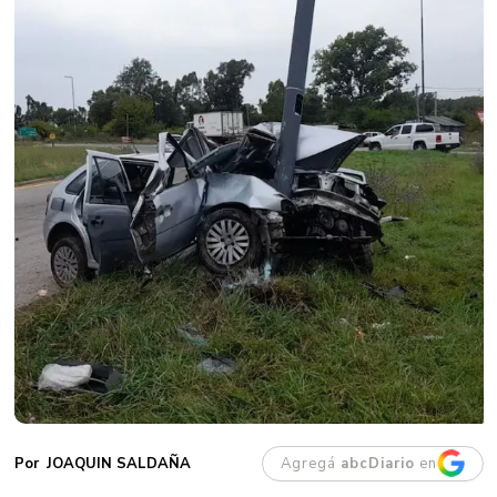
Agregá
abcDiario
en
JOAQUIN SALDAÑA