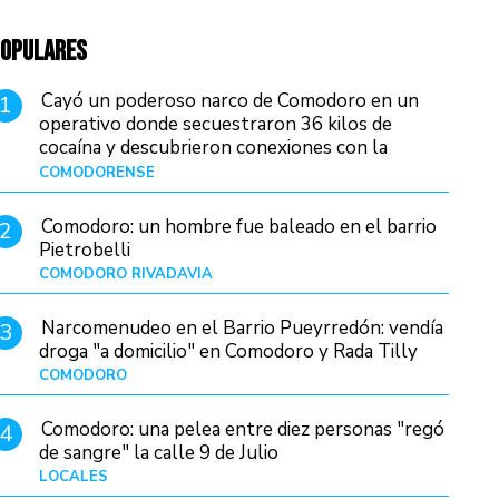
OPULARES
Cayó un poderoso narco de Comodoro en un
1
operativo donde secuestraron 36 kilos de
cocaína y descubrieron conexiones con la
Patagonia
COMODORENSE
Hace 4 horas
Comodoro: un hombre fue baleado en el barrio
2
Pietrobelli
COMODORO RIVADAVIA
Hace 22 horas
Narcomenudeo en el Barrio Pueyrredón: vendía
3
droga "a domicilio" en Comodoro y Rada Tilly
COMODORO
Hace 1 día
Comodoro: una pelea entre diez personas "regó
4
de sangre" la calle 9 de Julio
LOCALES
Hace 11 horas