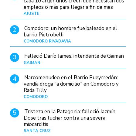
cada 10 argentinos creen que necesitan dos
empleos o más para llegar a fin de mes
AJUSTE
Hace 4 días
Comodoro: un hombre fue baleado en el
2
barrio Pietrobelli
COMODORO RIVADAVIA
Hace 4 horas
Falleció Darío James, intendente de Gaiman
3
GAIMAN
Hace 7 horas
Narcomenudeo en el Barrio Pueyrredón:
4
vendía droga "a domicilio" en Comodoro y
Rada Tilly
COMODORO
Hace 8 horas
Tristeza en la Patagonia: falleció Jazmín
5
Dose tras luchar contra una severa
miocarditis
SANTA CRUZ
Hace 1 día