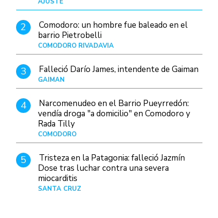
AJUSTE
Hace 4 días
Comodoro: un hombre fue baleado en el
2
barrio Pietrobelli
COMODORO RIVADAVIA
Hace 7 horas
Falleció Darío James, intendente de Gaiman
3
GAIMAN
Hace 9 horas
Narcomenudeo en el Barrio Pueyrredón:
4
vendía droga "a domicilio" en Comodoro y
Rada Tilly
COMODORO
Hace 10 horas
Tristeza en la Patagonia: falleció Jazmín
5
Dose tras luchar contra una severa
miocarditis
SANTA CRUZ
Hace 1 día