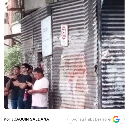
Agregá
abcDiario
en
JOAQUIN SALDAÑA