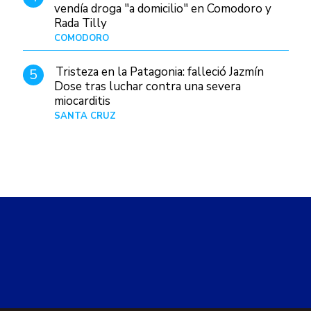
vendía droga "a domicilio" en Comodoro y
Rada Tilly
COMODORO
Hace 10 horas
Tristeza en la Patagonia: falleció Jazmín
5
Dose tras luchar contra una severa
miocarditis
SANTA CRUZ
Hace 1 día