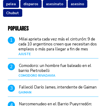
pelea
disparos
asesinato
asesino
Chubut
POPULARES
Milei aprieta cada vez más el cinturón: 9 de
1
cada 10 argentinos creen que necesitan dos
empleos o más para llegar a fin de mes
AJUSTE
Hace 4 días
Comodoro: un hombre fue baleado en el
2
barrio Pietrobelli
COMODORO RIVADAVIA
Hace 7 horas
Falleció Darío James, intendente de Gaiman
3
GAIMAN
Hace 9 horas
Narcomenudeo en el Barrio Pueyrredón:
4