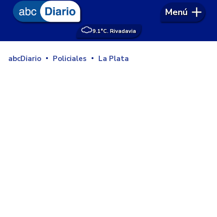
Menú
9.1°
C. Rivadavia
abcDiario
Policiales
La Plata