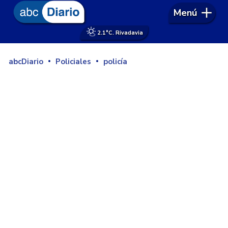
Menú
2.1°
C. Rivadavia
abcDiario
Policiales
policía