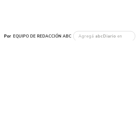
EQUIPO DE REDACCIÓN ABC
Agregá
abcDiario
en
E
l procedimiento estuvo a cargo de
efectivos de la Comisaría Seccional
Primera durante un operativo de
identificación de personas en la zona central.
Durante la tarde de este viernes 7 de agosto,
personal policial concretó la detención de un