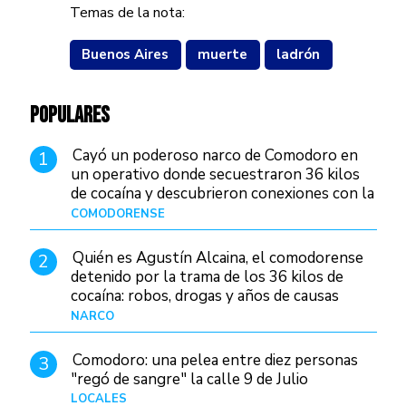
Temas de la nota:
Buenos Aires
muerte
ladrón
POPULARES
Cayó un poderoso narco de Comodoro en
1
un operativo donde secuestraron 36 kilos
de cocaína y descubrieron conexiones con la
Patagonia
COMODORENSE
Hace 18 horas
Quién es Agustín Alcaina, el comodorense
2
detenido por la trama de los 36 kilos de
cocaína: robos, drogas y años de causas
judiciales
NARCO
Hace 10 horas
Comodoro: una pelea entre diez personas
3
"regó de sangre" la calle 9 de Julio
LOCALES
Hace 1 día