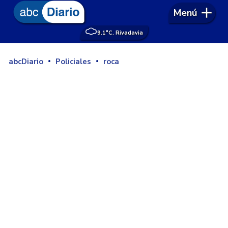
Menú
9.1°
C. Rivadavia
abcDiario
Policiales
roca