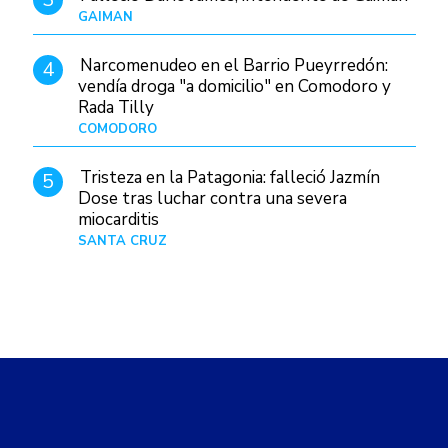
GAIMAN
Hace 12 horas
Narcomenudeo en el Barrio Pueyrredón:
4
vendía droga "a domicilio" en Comodoro y
Rada Tilly
COMODORO
Hace 14 horas
Tristeza en la Patagonia: falleció Jazmín
5
Dose tras luchar contra una severa
miocarditis
SANTA CRUZ
Hace 1 día