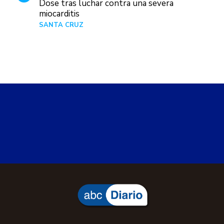
Dose tras luchar contra una severa
miocarditis
SANTA CRUZ
Hace 1 día
abcDiario
Política
Política
POLÍTICA
Lunes, 27 de julio de 2026 10:38
Ruido político: Hay que pasar el
invierno
Se va un durísimo julio donde el invierno pegó
fuerte en toda la provincia del Chubut. Pero con el
mundial ya finalizado, la nieve y el frío no relegan
los movimientos políticos teniendo en cuenta que
la posibilidad de adelantar elecciones sigue
latente. En Nación ya operan en medios la
posibilidad de ir con candidatos propios en muchas