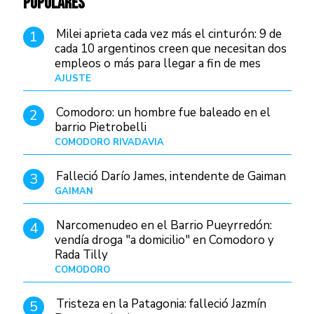
POPULARES
Milei aprieta cada vez más el cinturón: 9 de
1
cada 10 argentinos creen que necesitan dos
empleos o más para llegar a fin de mes
AJUSTE
Hace 4 días
Comodoro: un hombre fue baleado en el
2
barrio Pietrobelli
COMODORO RIVADAVIA
Hace 4 horas
Falleció Darío James, intendente de Gaiman
3
GAIMAN
Hace 6 horas
Narcomenudeo en el Barrio Pueyrredón:
4
vendía droga "a domicilio" en Comodoro y
Rada Tilly
COMODORO
Hace 8 horas
Tristeza en la Patagonia: falleció Jazmín
5