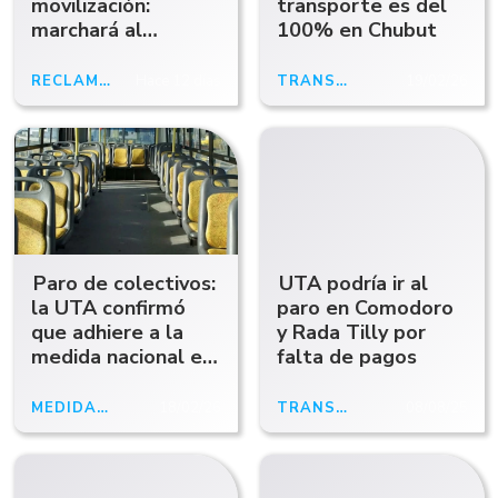
movilización:
transporte es del
marchará al
100% en Chubut
Municipio por la
situación de 75
RECLAMO
Hace 12 días
TRANSPORTE
19/02/26
trabajadores
Paro de colectivos:
UTA podría ir al
la UTA confirmó
paro en Comodoro
que adhiere a la
y Rada Tilly por
medida nacional en
falta de pagos
defensa de los
derechos laborales
MEDIDA DE FUERZA NACIONAL
18/02/26
TRANSPORTE
08/08/25