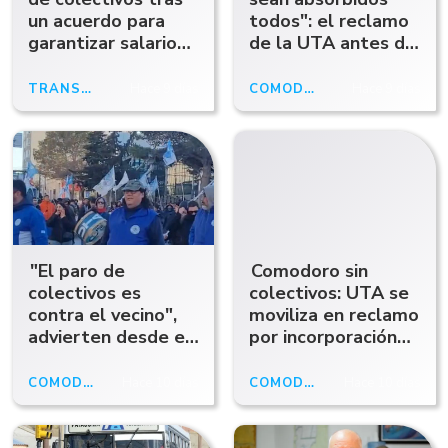
un acuerdo para
todos": el reclamo
garantizar salarios
de la UTA antes de
e indemnizaciones
la reunión
TRANSPORTE PÚBLICO
Hace 9 días
COMODORO RIVADAVIA
Hace 9 días
"El paro de
Comodoro sin
colectivos es
colectivos: UTA se
contra el vecino",
moviliza en reclamo
advierten desde el
por incorporación
municipio
de todos los
trabajadores
COMODORO RIVADAVIA
Hace 10 días
COMODORO RIVADAVIA
Hace 10 días