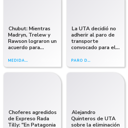
Chubut: Mientras
La UTA decidió no
Madryn, Trelew y
adherir al paro de
Rawson lograron un
transporte
acuerdo para
convocado para el
garantizar el
miércoles
servicio de
MEDIDA DE FUERZA
05/05/25
PARO DE TRANSPORTE
26/10/24
transporte, en
Comodoro este
martes no habrá
colectivos
Choferes agredidos
Alejandro
de Expreso Rada
Quinteros de UTA
Tilly: "En Patagonia
sobre la eliminación