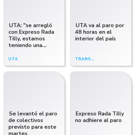
UTA: "se arregló
UTA va al paro por
con Expreso Rada
48 horas en el
Tilly, estamos
interior del país
teniendo una
demora con
Patagonia
UTA
12/03/24
TRANSPORTE
11/03/24
Argentina y
Diadema"
Se levantó el paro
Expreso Rada Tilly
de colectivos
no adhiere al paro
previsto para este
martes