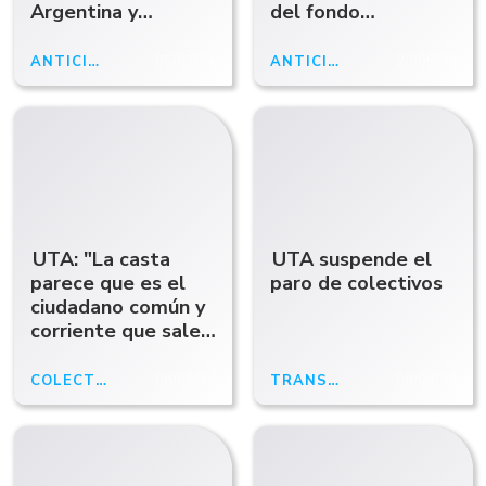
Argentina y
del fondo
Diadema pasa
compensador: "Nos
exactamente lo
afecta a todos"
ANTICIPO ABCRADIO
05/07/24
ANTICIPO ABCRADIO
20/05/24
mismo"
UTA: "La casta
UTA suspende el
parece que es el
paro de colectivos
ciudadano común y
corriente que sale
a trabajar"
COLECTIVOS
08/05/24
TRANSPORTE
08/04/24