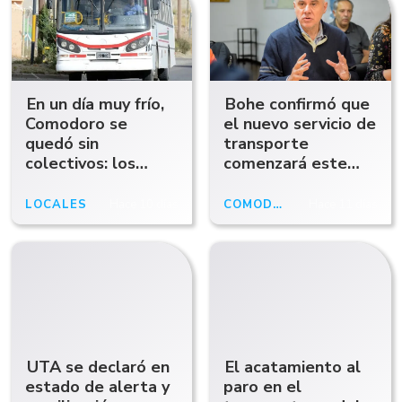
En un día muy frío,
Bohe confirmó que
Comodoro se
el nuevo servicio de
quedó sin
transporte
colectivos: los
comenzará este
usuarios quedaron
sábado
varados por una
LOCALES
Hace 10 días
COMODORO RIVADAVIA
Hace 11 días
asamblea de la
UTA
UTA se declaró en
El acatamiento al
estado de alerta y
paro en el