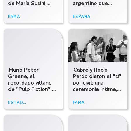
de María Susini:
argentino que
"Tenemos idas y
marcó al cine y al
vueltas, como toda
teatro
FAMA
22/01/26
ESPAÑA
13/12/25
familia"
Murió Peter
Cabré y Rocío
Greene, el
Pardo dieron el "sí"
recordado villano
por civil: una
de "Pulp Fiction" y
ceremonia íntima,
"La Máscara"
familiar y "rodeada
de amor"
ESTADOS UNIDOS
13/12/25
FAMA
04/12/25