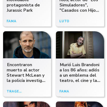
protagonista de
Simuladores",
Jurassic Park
"Casados con Hijos"
y una extensa
trayectoria en
FAMA
Hace 26 días
LUTO
01/07/26
teatro
Encontraron
Murió Luis Brandoni
muerto al actor
a los 86 años: adiós
Stewart McLean y
a un emblema del
la policía investiga
teatro, el cine y la
un presunto
TV
homicidio
TRAGEDIA
25/05/26
FAMA
20/04/26