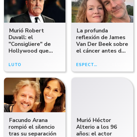
Murió Robert
La profunda
Duvall: el
reflexión de James
"Consigliere" de
Van Der Beek sobre
Hollywood que
el cáncer antes de
encontró su refugio
morir
en el tango y el
LUTO
16/02/26
ESPECTÁCULOS
11/02/26
amor argentino
Facundo Arana
Murió Héctor
rompió el silencio
Alterio a los 96
tras su separación
años: el actor