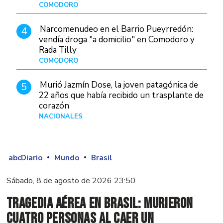
COMODORO
Hace 1 día
Narcomenudeo en el Barrio Pueyrredón:
4
vendía droga "a domicilio" en Comodoro y
Rada Tilly
COMODORO
Hace 2 días
Murió Jazmín Dose, la joven patagónica de
5
22 años que había recibido un trasplante de
corazón
NACIONALES
Hace 3 días
abcDiario
Mundo
Brasil
Sábado, 8 de agosto de 2026 23:50
Tragedia aérea en Brasil: murieron
cuatro personas al caer un