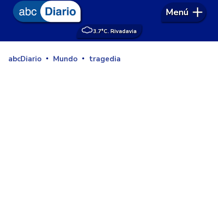
Menú
3.7°
C. Rivadavia
abcDiario
Mundo
tragedia