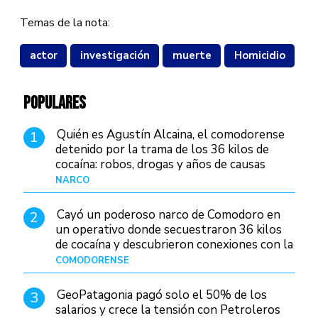
Temas de la nota:
actor
investigación
muerte
Homicidio
POPULARES
Quién es Agustín Alcaina, el comodorense
1
detenido por la trama de los 36 kilos de
cocaína: robos, drogas y años de causas
judiciales
NARCO
Hace 1 día
Cayó un poderoso narco de Comodoro en
2
un operativo donde secuestraron 36 kilos
de cocaína y descubrieron conexiones con la
Patagonia
COMODORENSE
Hace 1 día
GeoPatagonia pagó solo el 50% de los
3
salarios y crece la tensión con Petroleros