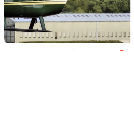
Agregá
abcDiario
en
ABCDIARIO
U
n
helicóptero cayó este sábado en una
zona boscosa de difícil acceso de Río de
Janeiro, Brasil
, y cuatro personas
murieron como consecuencia del accidente.