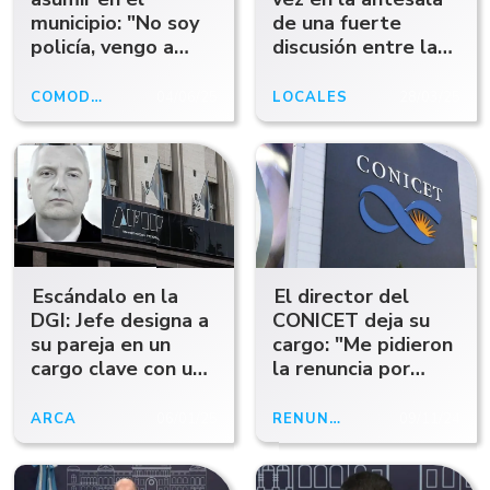
municipio: "No soy
de una fuerte
policía, vengo a
discusión entre la
asumir un rol
austeridad y la
político"
creación de nuevos
COMODORO
04/06/25
LOCALES
28/03/25
cargos
Escándalo en la
El director del
DGI: Jefe designa a
CONICET deja su
su pareja en un
cargo: "Me pidieron
cargo clave con un
la renuncia por
millonario aumento
objetar"
salarial
ARCA
06/01/25
RENUNCIA
09/11/24