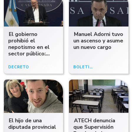
El gobierno
Manuel Adorni tuvo
prohibió el
un ascenso y asume
nepotismo en el
un nuevo cargo
sector público:
¿Qué significa?
DECRETO
25/10/24
BOLETÍN OFICIAL
18/09/24
El hijo de una
ATECH denuncia
diputada provincial
que Supervisión