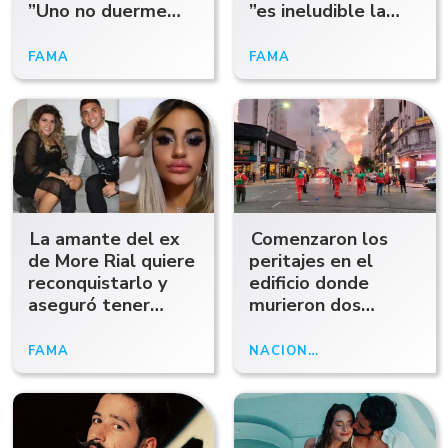
”Uno no duerme
”es ineludible la
bien a la noche”
opinión femenina”
FAMA
14/06/20
FAMA
13/06/20
La amante del ex
Comenzaron los
de More Rial quiere
peritajes en el
reconquistarlo y
edificio donde
aseguró tener
murieron dos
videos hot de él
bomberos
FAMA
09/06/20
NACIONALES
03/06/20