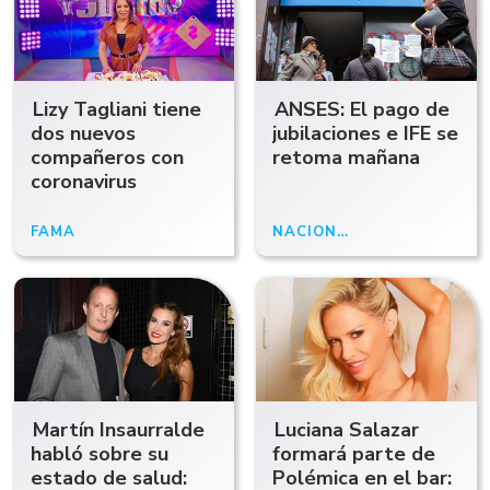
Lizy Tagliani tiene
ANSES: El pago de
dos nuevos
jubilaciones e IFE se
compañeros con
retoma mañana
coronavirus
FAMA
16/06/20
NACIONALES
15/06/20
Martín Insaurralde
Luciana Salazar
habló sobre su
formará parte de
estado de salud:
Polémica en el bar: