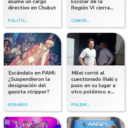
asume un cargo
Escolar de la
directivo en Chubut
Región VI cierra
cargos docentes y
deja a estudiantes
POLÍTICA
27/08/24
COMODORO
11/04/24
sin profesores
Escándalo en PAMI:
Milei corrió al
¿Suspendieron la
cuestionado Iñaki y
designación del
puso en su lugar a
gasista stripper?
otro polémico e
insolente: ¿Quién
es Juan Doe?
ROSARIO
28/02/24
POLÉMICA
21/02/24