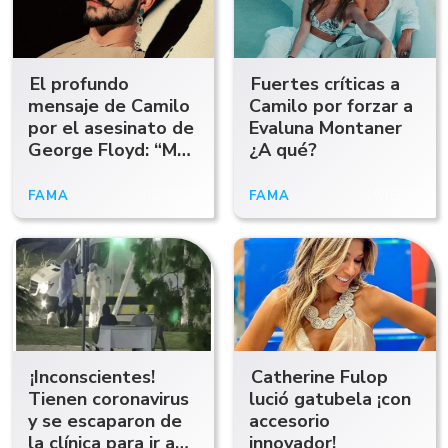
El profundo
Fuertes críticas a
mensaje de Camilo
Camilo por forzar a
por el asesinato de
Evaluna Montaner
George Floyd: “Me
¿A qué?
duele la
discriminación”
FAMA
02/06/20
FAMA
19/05/20
¡Inconscientes!
Catherine Fulop
Tienen coronavirus
lució gatubela ¡con
y se escaparon de
accesorio
la clínica para ir a
innovador!