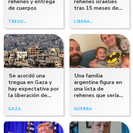
rehenes y entrega
rehenes israelíes
de cuerpos
tras 15 meses de
cautiverio
TREGUA EN GAZA
27/01/25
LIBERACIÓN
19/01/25
Se acordó una
Una familia
tregua en Gaza y
argentina figura en
hay expectativa por
una lista de
la liberación de
rehenes que serían
rehenes
liberados en Gaza
GAZA
15/01/25
GUERRA
06/01/25