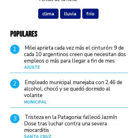
clima
lluvia
frío
POPULARES
Milei aprieta cada vez más el cinturón: 9 de
1
cada 10 argentinos creen que necesitan dos
empleos o más para llegar a fin de mes
AJUSTE
Hace 3 días
Empleado municipal manejaba con 2,46 de
2
alcohol, chocó y se quedó dormido al
volante
MUNICIPAL
Hace 14 horas
Tristeza en la Patagonia: falleció Jazmín
3
Dose tras luchar contra una severa
miocarditis
SANTA CRUZ
Hace 6 horas