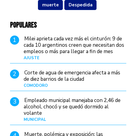
muerte
Despedida
POPULARES
Milei aprieta cada vez más el cinturón: 9 de
1
cada 10 argentinos creen que necesitan dos
empleos o más para llegar a fin de mes
AJUSTE
Hace 3 días
Corte de agua de emergencia afecta a más
2
de diez barrios de la ciudad
COMODORO
Hace 1 día
Empleado municipal manejaba con 2,46 de
3
alcohol, chocó y se quedó dormido al
volante
MUNICIPAL
Hace 8 horas
Muerte, polémica y exposición: las
4