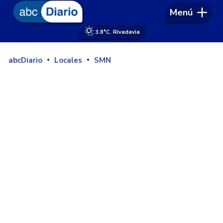
Menú
3.8°
C. Rivadavia
abcDiario
Locales
SMN