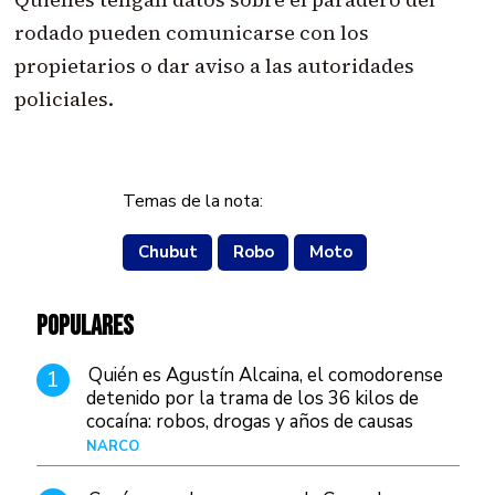
rodado pueden comunicarse con los
propietarios o dar aviso a las autoridades
policiales.
Temas de la nota:
Chubut
Robo
Moto
POPULARES
Quién es Agustín Alcaina, el comodorense
1
detenido por la trama de los 36 kilos de
cocaína: robos, drogas y años de causas
judiciales
NARCO
Hace 1 día