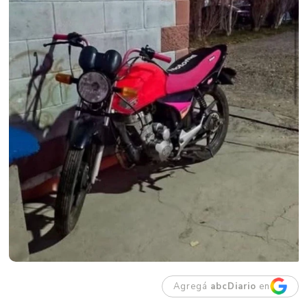
Agregá
abcDiario
en