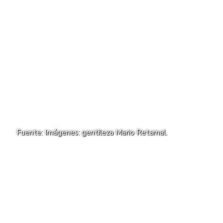
Fuente: Imágenes: gentileza Mario Retamal.
Agregá
abcDiario
en
ABCDIARIO
U
n choque múltiple se produjo este
sábado al anochecer en la intersección