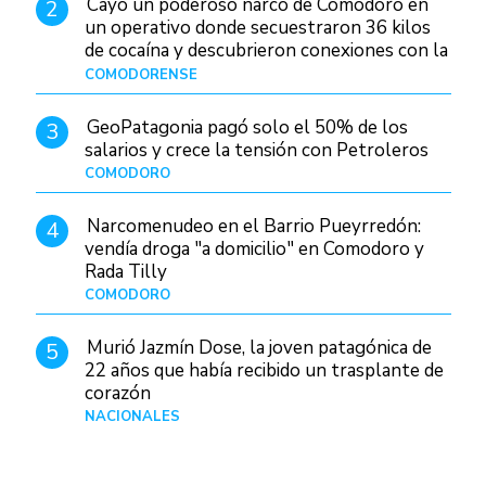
Cayó un poderoso narco de Comodoro en
2
un operativo donde secuestraron 36 kilos
de cocaína y descubrieron conexiones con la
Patagonia
COMODORENSE
Hace 1 día
GeoPatagonia pagó solo el 50% de los
3
salarios y crece la tensión con Petroleros
COMODORO
Hace 1 día
Narcomenudeo en el Barrio Pueyrredón:
4
vendía droga "a domicilio" en Comodoro y
Rada Tilly
COMODORO
Hace 2 días
Murió Jazmín Dose, la joven patagónica de
5
22 años que había recibido un trasplante de
corazón
NACIONALES
Hace 2 días