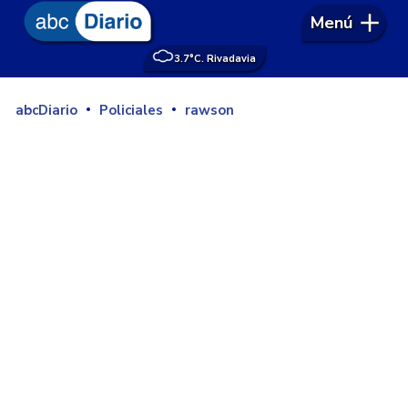
Menú
3.7°
C. Rivadavia
abcDiario
Policiales
rawson